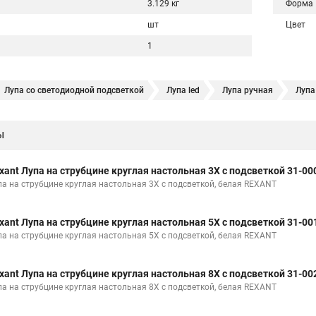
3.129 кг
Форма
шт
Цвет
1
Лупа со светодиодной подсветкой
Лупа led
Лупа ручная
Лупа
Лампа лупа
Лупы увеличительные
Электронная лупа
Увелич
ы
ампа лупа led
Лупы напольные
Лупа косметологическая
Лупа
пы косметолога
Лупа с led подсветкой
Лупа rexant
Лупа 10 кр
xant Лупа на струбцине круглая настольная 3Х с подсветкой 31-00
ная
Лампа лупа косметологическая
Лампа лупа напольная
Луп
па на струбцине круглая настольная 3Х с подсветкой, белая REXANT
Лупа экрана
Лупа 5
Лупа медицинская
Лупы с увеличени
xant Лупа на струбцине круглая настольная 5Х с подсветкой 31-00
Интернет магазин луп
Лупа 7
Лупа измерительная
Лупа 2
па на струбцине круглая настольная 5Х с подсветкой, белая REXANT
xant Лупа на струбцине круглая настольная 8Х с подсветкой 31-00
па на струбцине круглая настольная 8Х с подсветкой, белая REXANT