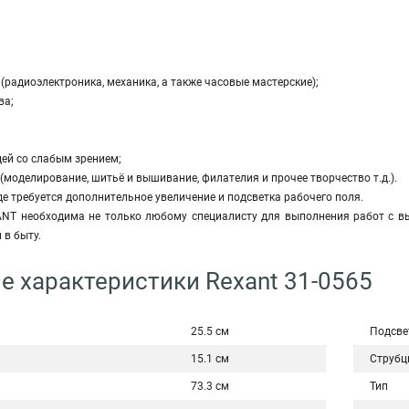
(радиоэлектроника, механика, а также часовые мастерские);
ва;
дей со слабым зрением;
(моделирование, шитьё и вышивание, филателия и прочее творчество т.д.).
где требуется дополнительное увеличение и подсветка рабочего поля.
ANT необходима не только любому специалисту для выполнения работ с вы
в быту.
е характеристики Rexant 31-0565
25.5 см
Подсве
15.1 см
Струбц
73.3 см
Тип