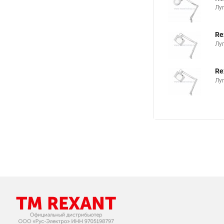
Лу
Re
Лу
Re
Лу