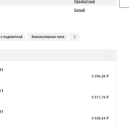
Квадратный
Белый
 с подсветкой
Бинокулярная лупа
ительная лупа
Лупа большая
Увеличение лупы
 для чтения
Увеличительные приборы
Штативная лупа
атная
Экранная лупа
Лупа для пайки
01
а увеличение 10
Лупа с led
Лупы светодиодные
5 396,58 ₽
ем
Лупа для вышивания
Лупа настольная с подсветкой
11
Очки лупа
5 571,78 ₽
21
5 938,54 ₽