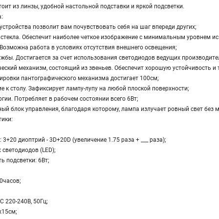
тоит из линзы, удобной настольной подставки и яркой подсветки.
:
устройства позволит вам почувствовать себя на шаг впереди других;
з стекла. Обеспечит наиболее четкое изображение с минимальным уровнем и
. Возможна работа в условиях отсутствия внешнего освещения;
ужбы. Достигается за счет использования светодиодов ведущих производите
еский механизм, состоящий из звеньев. Обеспечит хорошую устойчивость и
лировки пантографического механизма достигает 100см;
ие к столу. Зафиксирует лампу-лупу на любой плоской поверхности;
ргии. Потребляет в рабочем состоянии всего 6Вт;
ный блок управления, благодаря которому, лампа излучает ровный свет без 
тики:
 3+20 диоптрий - 3D+20D (увеличение 1.75 раза + ___ раза);
х светодиодов (LED);
ь подсветки: 6Вт;
00часов;
С 220-240В, 50Гц;
х15см;