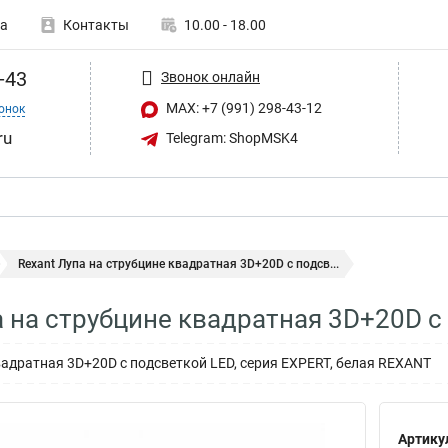
а
Контакты
10.00 - 18.00
-43
Звонок онлайн
MAX: +7 (991) 298-43-12
онок
ru
Telegram: ShopMSK4
Rexant Лупа на струбцине квадратная 3D+20D с подсв...
а на струбцине квадратная 3D+20D с
вадратная 3D+20D с подсветкой LED, серия EXPERT, белая REXANT
Артику