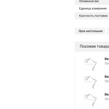
Объемный вес
Единица измерения
Кратность поставки
Лупа настольная
Лупа на штативе
Похожие товар
Лупа складная
Л
Лупа круглая
Лу
Re
Лампа лупа настоль
Лу
Лупа для рукоделия
Re
Микроскоп и лупа
Лу
Re
Лу