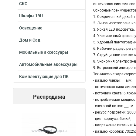
СКС
оптическая система сос
Основные преимущества
Шкафы 19U
1. Современный дизайн 
2. Линза изготовлена и
Освещение
3. Яркая LED подсветка
4. Увеличенный срок сл
Дом и Сад
5. Удобный пантографич
6. Рабочий радиус регу
Мобильные аксессуары
7. Струбцинное креплен
8. Экономия электроэне
Автомобильные аксессуары
9. Встроенный электрон
Технические характерис
Комплектующие для ПК
- размер линзы: ___мм;
- оптическая сила линзы:
- источник света: 6 ярки
Распродажа
- потребляемая мощност
- световой поток: ___лм
- ресурс подсветки: 200
- цвет корпуса: белый;
- напряжение питания: А
- размер коробки: 73х25