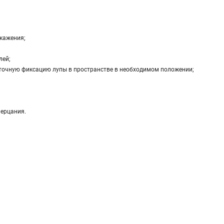
скажения;
лей;
 точную фиксацию лупы в пространстве в необходимом положении;
мерцания.