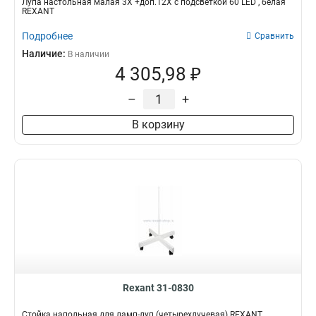
Лупа настольная малая 3Х +доп.12Х с подсветкой 60 LED , белая
REXANT
Подробнее
Сравнить
Наличие:
В наличии
4 305,98 ₽
–
+
В корзину
Rexant 31-0830
Стойка напольная для ламп-луп (четырехлучевая) REXANT