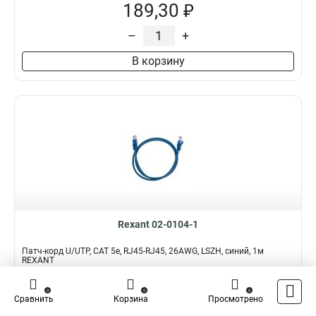
189,30 ₽
–
+
В корзину
Rexant 02-0104-1
Патч-корд U/UTP, CAT 5e, RJ45-RJ45, 26AWG, LSZH, синий, 1м
REXANT
Подробнее
Сравнить
0
0
0
Сравнить
Корзина
Просмотрено
Наличие:
В наличии