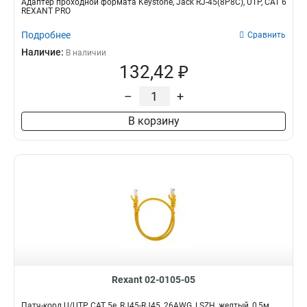
Адаптер проходной формата Keystone, Jack RJ-45(8P8C), UTP, CAT 6
REXANT PRO
Подробнее
Сравнить
Наличие:
В наличии
132,42 ₽
–
+
В корзину
Rexant 02-0105-05
Патч-корд U/UTP, CAT 5e, RJ45-RJ45, 26AWG, LSZH, желтый, 0,5м