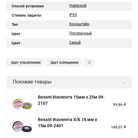
Навесной
Способ установки
IP65
Степень защиты
Кронштейн
Тип
Прозрачный
Цвет
Серый
Цвет
Щит управления
Щит освещения
Щит автоматики
Щит квартирный
Щит этажный
Похожие товары
Щит силовой распределительный
Распределительный щит пластиковый
Щит электрический
Rexant Изолента 15мм х 25м 09-
2107
Щит электрический навесной
Щит этажный 4
99,86 ₽
Щиток электрический квартирный
Rexant Изолента Х/Б 18 мм х
Щит электрический металлический навесной
15м 09-2401
168,07 ₽
Щит управления насосами