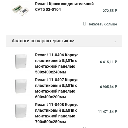
Rexant Кросс соединительный
Щит распределительный встроенный
CAT5 03-0104
272,55 ₽
Щит распределительный 24
Щит распределительный ip54
Электрощит
Щит этажный щэ
Показать больше
Щит электрический металлический
Аналоги по характеристикам
Щит управления вентиляцией
Щит распределительный учетный
Rexant 11-0406 Корпус
пластиковый ЩМПп с
6 415,11 ₽
монтажной панелью
500х400х240мм
Rexant 11-0407 Корпус
пластиковый ЩМПп с
6 905,84 ₽
монтажной панелью
600х400х200мм
Rexant 11-0408 Корпус
пластиковый ЩМПп с
11 471,84 ₽
монтажной панелью
700х500х250мм