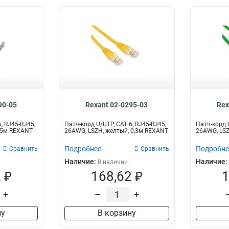
90-05
Rexant 02-0295-03
Rex
, RJ45-RJ45,
Патч-корд U/UTP, CAT 6, RJ45-RJ45,
Патч-корд U
0,5м REXANT
26AWG, LSZH, желтый, 0,3м REXANT
26AWG, LSZ
Подробнее
Подробне
Сравнить
Сравнить
Наличие:
Наличие:
В наличии
 ₽
168,62 ₽
1
+
–
+
ну
В корзину