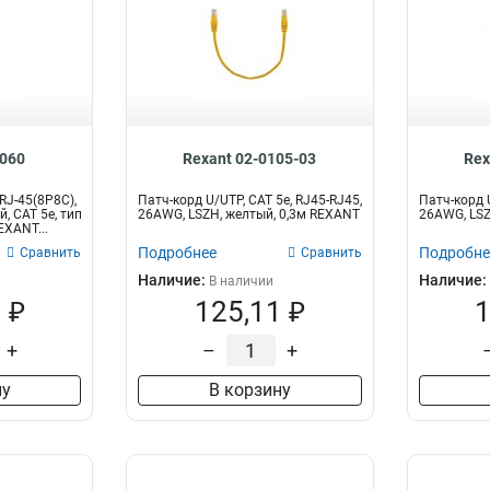
0060
Rexant 02-0105-03
Rex
RJ-45(8P8C),
Патч-корд U/UTP, CAT 5e, RJ45-RJ45,
Патч-корд U
, CAT 5e, тип
26AWG, LSZH, желтый, 0,3м REXANT
26AWG, LSZ
EXANT...
Подробнее
Подробне
Сравнить
Сравнить
Наличие:
Наличие:
В наличии
 ₽
125,11 ₽
1
+
–
+
ну
В корзину