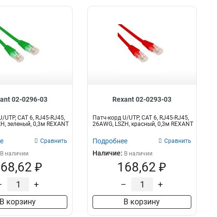
ant 02-0296-03
Rexant 02-0293-03
/UTP, CAT 6, RJ45-RJ45,
Патч-корд U/UTP, CAT 6, RJ45-RJ45,
H, зеленый, 0,3м REXANT
26AWG, LSZH, красный, 0,3м REXANT
е
Подробнее
Сравнить
Сравнить
Наличие:
В наличии
В наличии
68,62 ₽
168,62 ₽
–
+
–
+
В корзину
В корзину