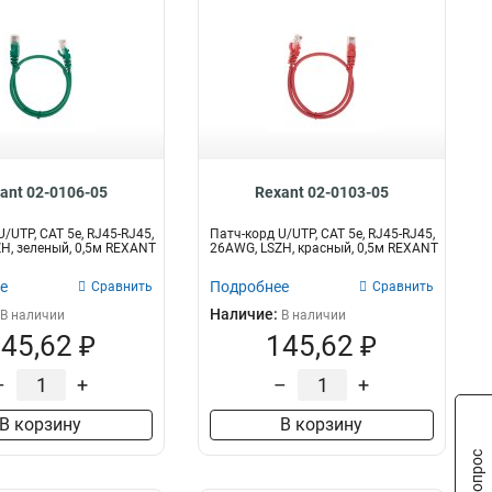
ant 02-0106-05
Rexant 02-0103-05
/UTP, CAT 5e, RJ45-RJ45,
Патч-корд U/UTP, CAT 5e, RJ45-RJ45,
H, зеленый, 0,5м REXANT
26AWG, LSZH, красный, 0,5м REXANT
е
Подробнее
Сравнить
Сравнить
Наличие:
В наличии
В наличии
45,62 ₽
145,62 ₽
–
+
–
+
В корзину
В корзину