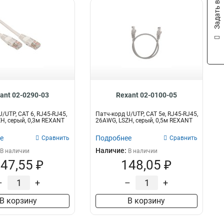
Задать вопрос
ant 02-0290-03
Rexant 02-0100-05
/UTP, CAT 6, RJ45-RJ45,
Патч-корд U/UTP, CAT 5e, RJ45-RJ45,
H, серый, 0,3м REXANT
26AWG, LSZH, серый, 0,5м REXANT
е
Подробнее
Сравнить
Сравнить
Наличие:
В наличии
В наличии
47,55 ₽
148,05 ₽
–
+
–
+
В корзину
В корзину