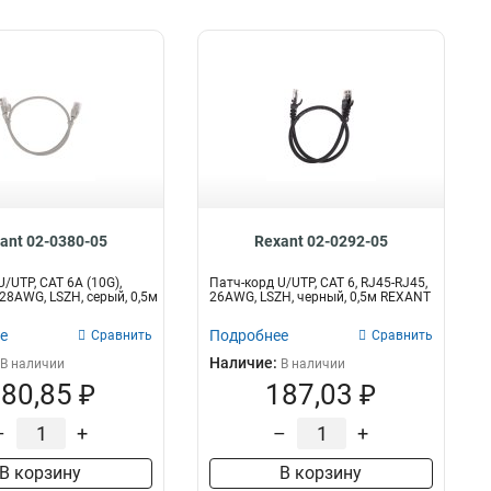
ant 02-0380-05
Rexant 02-0292-05
/UTP, CAT 6A (10G),
Патч-корд U/UTP, CAT 6, RJ45-RJ45,
 28AWG, LSZH, серый, 0,5м
26AWG, LSZH, черный, 0,5м REXANT
е
Подробнее
Сравнить
Сравнить
Наличие:
В наличии
В наличии
80,85 ₽
187,03 ₽
–
+
–
+
В корзину
В корзину