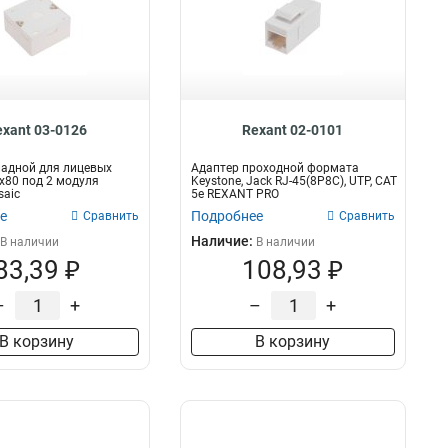
exant 03-0126
Rexant 02-0101
ладной для лицевых
Адаптер проходной формата
х80 под 2 модуля
Keystone, Jack RJ-45(8P8C), UTP, CAT
saic
5e REXANT PRO
е
Подробнее
Сравнить
Сравнить
Наличие:
В наличии
В наличии
83,39 ₽
108,93 ₽
–
+
–
+
В корзину
В корзину