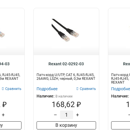
94-03
Rexant 02-0292-03
Rex
, RJ45-RJ45,
Патч-корд U/UTP, CAT 6, RJ45-RJ45,
Патч-корд U
0,3м REXANT
26AWG, LSZH, черный, 0,3м REXANT
RJ45-RJ45,
REXANT
Подробнее
Подробне
Сравнить
Сравнить
Наличие:
Наличие:
В наличии
 ₽
168,62 ₽
1
+
–
+
ну
В корзину