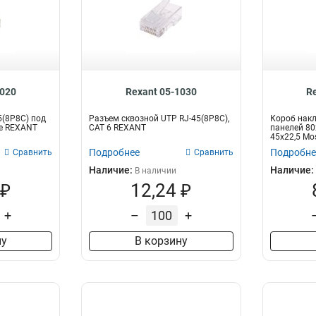
1020
Rexant 05-1030
R
5(8P8C) под
Разъем cквозной UTP RJ-45(8P8C),
Короб нак
5e REXANT
CAT 6 REXANT
панелей 80
45х22,5 Mo
Подробнее
Подробне
Сравнить
Сравнить
Наличие:
Наличие:
В наличии
 ₽
12,24 ₽
+
–
+
ну
В корзину