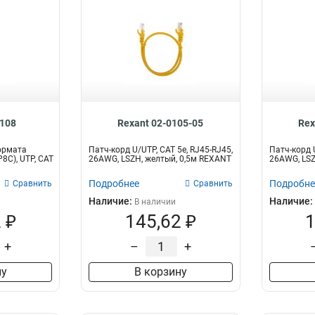
0108
Rexant 02-0105-05
Rex
ормата
Патч-корд U/UTP, CAT 5e, RJ45-RJ45,
Патч-корд U
P8C), UTP, CAT
26AWG, LSZH, желтый, 0,5м REXANT
26AWG, LSZ
Подробнее
Подробне
Сравнить
Сравнить
Наличие:
Наличие:
В наличии
 ₽
145,62 ₽
1
+
–
+
ну
В корзину