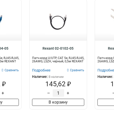
04-05
Rexant 02-0102-05
Rex
e, RJ45-RJ45,
Патч-корд U/UTP, CAT 5e, RJ45-RJ45,
Патч-корд U
0,5м REXANT
26AWG, LSZH, черный, 0,5м REXANT
26AWG, LSZ
Подробнее
Подробне
Сравнить
Сравнить
Наличие:
Наличие:
В наличии
 ₽
145,62 ₽
1
+
–
+
ну
В корзину