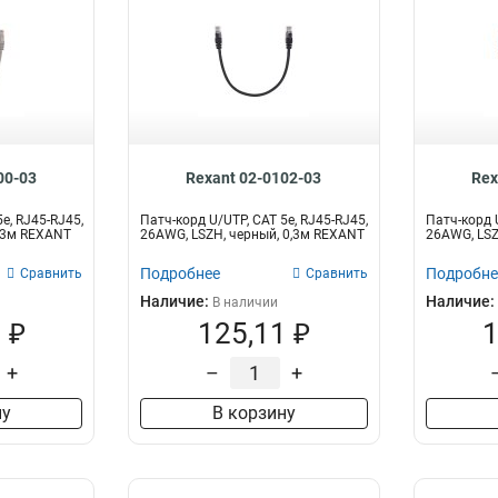
00-03
Rexant 02-0102-03
Rex
e, RJ45-RJ45,
Патч-корд U/UTP, CAT 5e, RJ45-RJ45,
Патч-корд U
0,3м REXANT
26AWG, LSZH, черный, 0,3м REXANT
26AWG, LSZ
Подробнее
Подробне
Сравнить
Сравнить
Наличие:
Наличие:
В наличии
 ₽
125,11 ₽
1
+
–
+
ну
В корзину