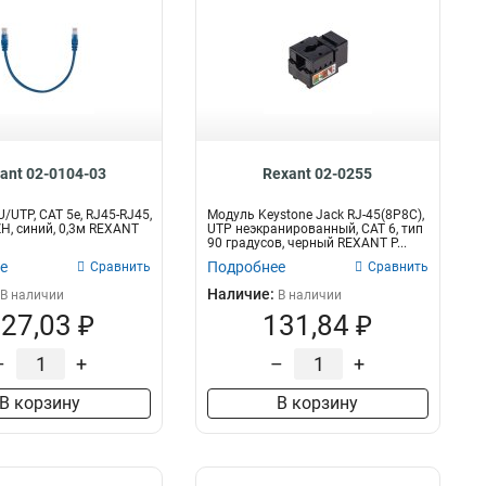
ant 02-0104-03
Rexant 02-0255
/UTP, CAT 5e, RJ45-RJ45,
Модуль Keystone Jack RJ-45(8P8C),
H, синий, 0,3м REXANT
UTP неэкранированный, CAT 6, тип
90 градусов, черный REXANT P...
е
Подробнее
Сравнить
Сравнить
Наличие:
В наличии
В наличии
27,03 ₽
131,84 ₽
–
+
–
+
В корзину
В корзину