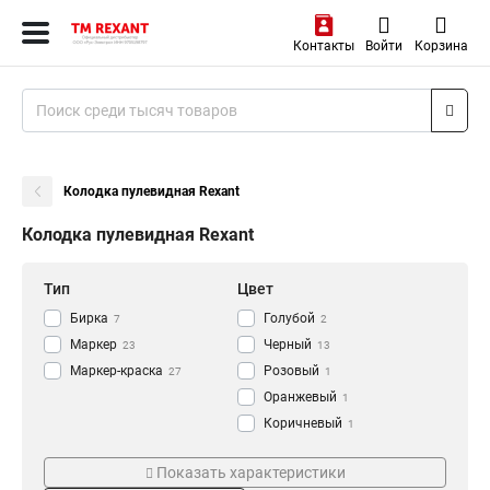
Контакты
Войти
Корзина
Колодка пулевидная Rexant
Колодка пулевидная Rexant
Тип
Цвет
Бирка
Голубой
7
2
Маркер
Черный
23
13
Маркер-краска
Розовый
27
1
Оранжевый
1
Коричневый
1
Фиолетовый
Серия
Толщина
2
Показать характеристики
Серебро
2
«Multi Marker Twin»
4мм
1
1