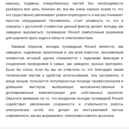
наконец, подмены покоробленных частей без необходимости
разбирать всю цепь. Конечно же, все мы очень хорошо знаем то, что
это существенно увеличивает ремонтопригодность и как раз понижает
простои оборудования. Несомненно, стоит упомянуть то, что в
совокупы с доступной стоимостью данный фактор делает колодку, как
заведено выражаться, пулевидную Rexant симпатичным решением
для широкого круга задач в области электромонтажа.
Таковым образом, колодка пулевидная Rexant является, как
заведено, надежным, практичным и, как всем известно, экономичным
элементом, который удачно справляется с задачками фиксации и
соединения проводников в самых, как заведено, разных критериях.
Было бы плохо, если бы мы не отметили то, что благодаря своим
техническим чертам и удобству использования, она заслуженно, в
конце концов, пользуется популярностью посреди профессионалов и
домашних мастеров, выбирающих высококачественные и
долговременные комплектующие для собственных проектов.
Обратите внимание на то, что внедрение колодки пулевидной Rexant
содействует увеличению сохранности и стабильности работы
электрических сетей, что делает ее неотъемлемой частью
современного, как мы выражаемся, электромонтажного арсенала.