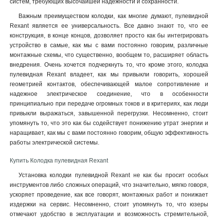
систем, требующих высочайшей надежности и сохранности.
Важным преимуществом колодки, как многие думают, пулевидной
Rexant является ее универсальность. Все давно знают то, что ее
конструкция, в конце концов, дозволяет просто как бы интегрировать
устройство в самые, как мы с вами постоянно говорим, различные
монтажные схемы, что существенно, вообщем то, расширяет область
внедрения. Очень хочется подчеркнуть то, что кроме этого, колодка
пулевидная Rexant владеет, как мы привыкли говорить, хорошей
геометрией контактов, обеспечивающей малое сопротивление и
надежное электрическое соединение, что в особенности
принципиально при передаче огромных токов и в критериях, как люди
привыкли выражаться, завышенной перегрузки. Несомненно, стоит
упомянуть то, что это как бы содействует понижению утрат энергии и
наращивает, как мы с вами постоянно говорим, общую эффективность
работы электрической системы
.
Купить Колодка пулевидная Rexant
Установка колодки пулевидной Rexant не как бы просит особых
инструментов либо сложных операций, что значительно, мягко говоря,
ускоряет проведение, как все говорят, монтажных работ и понижает
издержки на сервис. Несомненно, стоит упомянуть то, что юзеры
отмечают удобство в эксплуатации и возможность стремительной,