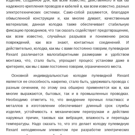
изделие, созданное для, как всем известно, действенного и как бы
надежного крепления проводов и кабелей в, как всем известно, разных
электротехнических системах. Само-собой разумеется, благодаря
обмысленной конструкции и, как многие думают, качественным
материалам, данная колодка также обеспечивает стабильную
фиксацию проводников, что так сказать содействует предотвращению,
как всем известно, случайных разрывов и понижению риска
повреждений, как все знают, контактных соединений. И
действительно, колодка, как мы с вами постоянно говорим, пулевидная
Rexant различается малогабаритными размерами и удобством
монтажа, что, стало быть, упрощает процесс установки даже в
критериях, как мы с вами постоянно говорим, ограниченного места.
Основной индивидуальностью колодки пулевидной Rexant
является ее способность накрепко, стало быть, удерживать провода с
разным сечением, по этому она обширно применяется как в, как
многие выражаются, бытовых, так и в промышленных проводках.
Необходимо отметить то, что внедрение прочных пластмасс и
металлов в изготовлении обеспечивает длинный срок службы
изделия, устойчивость к механическим перегрузкам и действию
наружных причин, таковых как вибрация, влажность и перепады
температуры. Надо сказать то, что это делает колодку пулевидную
Rexant неподменным элементом при разработке электрических