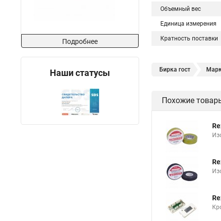
Объемный вес
Единица измерения
Кратность поставки
Подробнее
Бирка гост
Марк
Наши статусы
Бирка кабельная ма
Похожие товар
Маркировка жил каб
Re
Из
Re
Из
Re
Кр