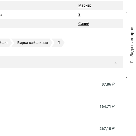
Маркер
на
3
Синий
Задать вопрос
беля
Бирка кабельная
а проводов и кабелей
Цветовая маркировка проводов
ировка клемм
Бирка кабельная
Марки силовых кабелей
97,86 ₽
164,71 ₽
267,10 ₽