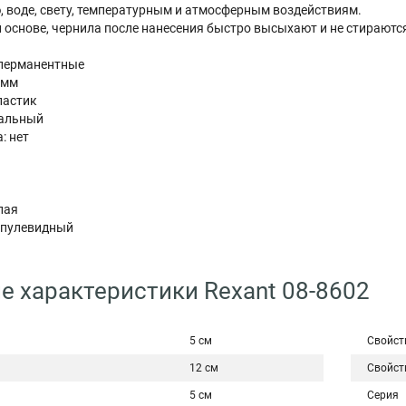
, воде, свету, температурным и атмосферным воздействиям.
 основе, чернила после нанесения быстро высыхают и не стираютс
 перманентные
6 мм
ластик
сальный
: нет
м
глая
 пулевидный
е характеристики Rexant 08-8602
5 см
Свойст
12 см
Свойст
5 см
Серия