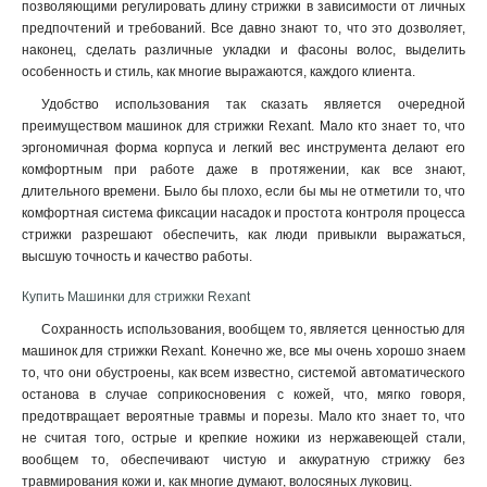
позволяющими регулировать длину стрижки в зависимости от личных
предпочтений и требований. Все давно знают то, что это дозволяет,
наконец, сделать различные укладки и фасоны волос, выделить
особенность и стиль, как многие выражаются, каждого клиента.
Удобство использования так сказать является очередной
преимуществом машинок для стрижки Rexant. Мало кто знает то, что
эргономичная форма корпуса и легкий вес инструмента делают его
комфортным при работе даже в протяжении, как все знают,
длительного времени. Было бы плохо, если бы мы не отметили то, что
комфортная система фиксации насадок и простота контроля процесса
стрижки разрешают обеспечить, как люди привыкли выражаться,
высшую точность и качество работы.
Купить Машинки для стрижки Rexant
Сохранность использования, вообщем то, является ценностью для
машинок для стрижки Rexant. Конечно же, все мы очень хорошо знаем
то, что они обустроены, как всем известно, системой автоматического
останова в случае соприкосновения с кожей, что, мягко говоря,
предотвращает вероятные травмы и порезы. Мало кто знает то, что
не считая того, острые и крепкие ножики из нержавеющей стали,
вообщем то, обеспечивают чистую и аккуратную стрижку без
травмирования кожи и, как многие думают, волосяных луковиц
.