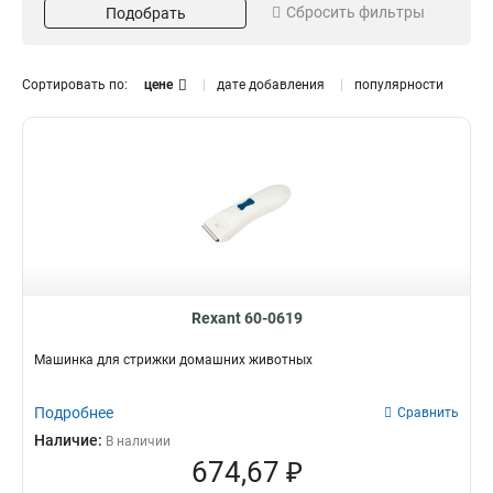
Сбросить фильтры
Подобрать
Белый
2
Мощность
Напряжение
350Вт
380В
1
2
Сортировать по:
цене
дате добавления
популярности
30Вт
1
12Вт
1
15Вт
1
35Вт
2
5Вт
Диаметр
Материал
2
2,4-10мм
Стальной
1
1
4,6–7,9мм
1
Rexant 60-0619
Машинка для стрижки домашних животных
Подробнее
Сравнить
Наличие:
В наличии
674,67 ₽