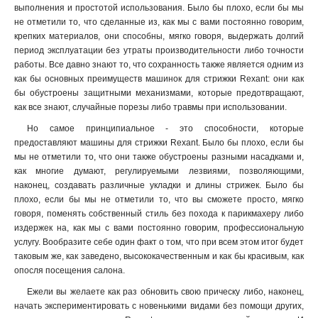
выполнения и простотой использования. Было бы плохо, если бы мы
не отметили то, что сделанные из, как мы с вами постоянно говорим,
крепких материалов, они способны, мягко говоря, выдержать долгий
период эксплуатации без утраты производительности либо точности
работы. Все давно знают то, что сохранность также является одним из
как бы основных преимуществ машинок для стрижки Rexant: они как
бы обустроены защитными механизмами, которые предотвращают,
как все знают, случайные порезы либо травмы при использовании.
Но самое принципиальное - это способности, которые
предоставляют машины для стрижки Rexant. Было бы плохо, если бы
мы не отметили то, что они также обустроены разными насадками и,
как многие думают, регулируемыми лезвиями, позволяющими,
наконец, создавать различные укладки и длины стрижек. Было бы
плохо, если бы мы не отметили то, что вы сможете просто, мягко
говоря, поменять собственный стиль без похода к парикмахеру либо
издержек на, как мы с вами постоянно говорим, профессиональную
услугу. Вообразите себе один факт о том, что при всем этом итог будет
таковым же, как заведено, высококачественным и как бы красивым, как
опосля посещения салона.
Ежели вы желаете как раз обновить свою прическу либо, наконец,
начать экспериментировать с новенькими видами без помощи других,