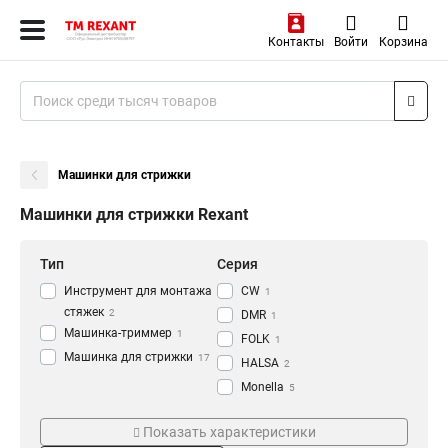
Контакты
Войти
Корзина
Машинки для стрижки
Машинки для стрижки Rexant
Тип
Серия
Инструмент для монтажа
CW
1
стяжек
2
DMR
1
Машинка-триммер
1
FOLK
1
Машинка для стрижки
17
HALSA
2
Monella
5
GTS
Поставка
Цвет
5
Показать характеристики
Кейс
Зеленый
3
1