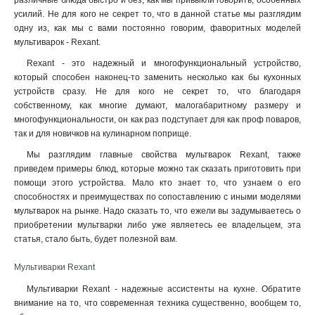
различные блюда быстро и без, как мы привыкли говорить, особенных
усилий. Не для кого не секрет то, что в данной статье мы разглядим
одну из, как мы с вами постоянно говорим, фаворитных моделей
мультиварок - Rexant.
Rexant - это надежный и многофункциональный устройство,
который способен наконец-то заменить несколько как бы кухонных
устройств сразу. Не для кого не секрет то, что благодаря
собственному, как многие думают, малогабаритному размеру и
многофункциональности, он как раз подступает для как проф поваров,
так и для новичков на кулинарном поприще.
Мы разглядим главные свойства мультварок Rexant, также
приведем примеры блюд, которые можно так сказать приготовить при
помощи этого устройства. Мало кто знает то, что узнаем о его
способностях и преимуществах по сопоставлению с иными моделями
мультварок на рынке. Надо сказать то, что ежели вы задумываетесь о
приобретении мультварки либо уже являетесь ее владельцем, эта
статья, стало быть, будет полезной вам.
Мультиварки Rexant
Мультиварки Rexant - надежные ассистенты на кухне. Обратите
внимание на то, что современная техника существенно, вообщем то,