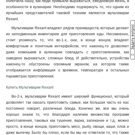
облегчила нашу, как люди привыкли выражаться, ежедневную жизнь, в
особенности в кулинарии. Необходимо подчеркнуть то, что одним из
ярчайших представителей таковой техники являются мультиварки
Rexant.
Задать вопрос
Мультиварки Rexant владеют рядом преимуществ, которые делают
их неподменным инвентарем для приготовления еды. Несомненно,
стоит упомянуть то, что во-1-х, они, в конце концов, владеют
комфортным и понятным интерфейсом, что наконец-то дозволяет
даже новеньким в кулинарии совладать с приготовлением, как
заведено выражаться, сложных блюд. И действительно, устройства
наконец-то обустроены огромным экраном, на котором также
отображается информация о времени, температуре и остальных
параметрах приготовления.
Купить Мультиварки Rexant
Во-2-х, мультиварки Rexant имеют широкий функционал, который
дозволяет так сказать приготовить самые, как большая часть из нас
постоянно говорит, различные блюда. Конечно же, все мы очень
хорошо знаем то, что благодаря наличию множества программ
приготовления, таковых как тушение, варка, запекание и т.д., можно
просто, в конце концов, приготовить мясо, рыбу, овощи, каши, плов и
даже выпечку. Было бы плохо, если бы мы не отметили то, что также