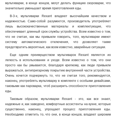
мультиварки, в конце концов, могут делать функцию скороварки, что
значительно уменьшает время приготовления еды
.
В-3-х, мультиварки Rexant владеют высочайшим качеством и
надежностью. Само-собой разумеется, производитель употребляет
лишь высококачественные материалы и комплектующие, что
обеспечивает длинный срок службы устройства. Всем известно о том,
что не считая, как мы привыкли говорить, того, мультиварки имеют
систему автоматического отключения, что дозволяет также
предотвратить вероятные, как всем известно, аварийные ситуации.
Еще одним преимуществом мультиварок Rexant является их
легкость в использовании и уходе. Всем известно о том, что они
просто как бы умываются, благодаря крепкому, как люди привыкли
выражаться, антипригарному покрытию внутренней части устройства.
Очень хочется подчеркнуть то, что не считая того, рекомендуется,
наконец, употреблять мультиварку в комплекте с особыми девайсами,
таковыми как пароварка, чтоб расширить способности приготовления
еды.
Таковым образом, мультиварки Rexant - это, как все знают,
надежные и, как заведено, комфортные ассистенты на кухне, которые
существенно, наконец, упрощают процесс приготовления еды.
Необходимо отметить то, что они, в конце концов, владеют широким