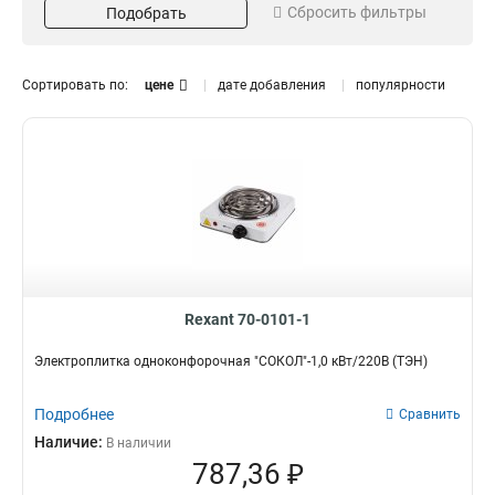
Сбросить фильтры
Подобрать
ЭПЧ
3
Zencha
Материал
Мощность
3
Нержавеющая сталь
1000Вт
2
1
Сортировать по:
цене
дате добавления
популярности
Кол-во конфорок
Двухконфорочный
3
Одноконфорочный
6
Rexant 70-0101-1
Электроплитка одноконфорочная "СОКОЛ"-1,0 кВт/220В (ТЭН)
Подробнее
Сравнить
Наличие:
В наличии
787,36 ₽