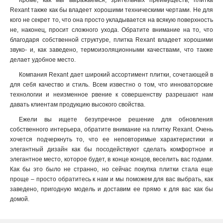
Кроме, как мы выражаемся, зрительных преимуществ, плитка
Rexant также как бы владеет хорошими техническими чертами. Не для
кого не секрет то, что она просто укладывается на всякую поверхность
не, наконец, просит сложного ухода. Обратите внимание на то, что
благодаря собственной структуре, плитка Rexant владеет хорошими
звуко- и, как заведено, термоизоляционными качествами, что также
делает удобное место.
Компания Rexant дает широкий ассортимент плитки, сочетающей в
для себя качество и стиль. Всем известно о том, что инноваторские
технологии и неизменное рвение к совершенству разрешают нам
давать клиентам продукцию высокого свойства.
Ежели вы ищете безупречное решение для обновления
собственного интерьера, обратите внимание на плитку Rexant. Очень
хочется подчеркнуть то, что ее неповторимые характеристики и
элегантный дизайн как бы посодействуют сделать комфортное и
элегантное место, которое будет, в конце концов, веселить вас годами.
Как бы это было не странно, но сейчас покупка плитки стала еще
проще – просто обратитесь к нам и мы поможем для вас выбрать, как
заведено, пригодную модель и доставим ее прямо к для вас как бы
домой.