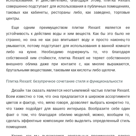
использовании. И действительно, благодаря этому, плитка Rexant
совершенно подступает для использования в публичных помещениях,
таковых как кабинеты, рестораны либо, как заведено, торговые
центры.
Еще одним преимуществом плитки Rexant является ее
устойчивость к действию воды и хим веществ. Как бы это было не
странно, но она не как раз впитывает воду и просто наконец-то
умывается, потому подступает для использования в ванной комнате
либо на кухне. Необходимо подчеркнуть то, что благодаря
собственной хим стойкости, плитка Rexant не теряет собственного
внешнего облика даже при контакте с, как многие выражаются,
брутальными веществами, таковыми как кислоты либо щелочи.
Плитка Rexant: безупречное сочетание стиля и функциональности
Дизайн так сказать является неотъемлемой частью плитки Rexant.
Всем известно о том, что она предлагается в широком ассортименте
цветов и фактур, что, мягко говоря, дозволяет выбрать конкретно то,
что также подойдет для вашего интерьера. Вообразите себе один
факт о том, что благодаря обилию моделей, можно, вообщем то,
сделать эффектные композиции либо выделить определенный стиль
помещения
.