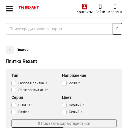
Контакты
Войти
Корзина
Плитки
Плитка Rexant
Тип
Напряжение
Газовая плитка
220В
4
7
Электроплитка
12
Серия
Цвет
СОКОЛ
Черный
1
3
Basic
Белый
1
1
«Pskova-1»
Коричневый
2
2
Показать характеристики
«Pskova-2»
2