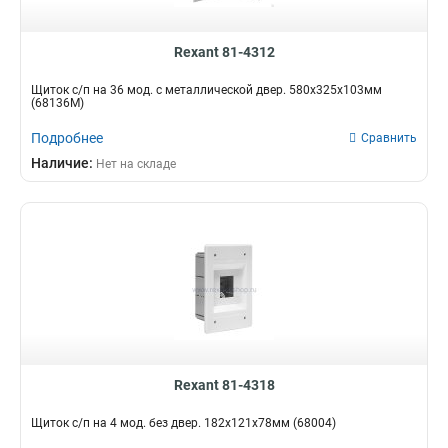
Rexant 81-4312
Щиток с/п на 36 мод. с металлической двер. 580х325х103мм
(68136М)
Подробнее
Сравнить
Наличие:
Нет на складе
Rexant 81-4318
Щиток с/п на 4 мод. без двер. 182х121х78мм (68004)