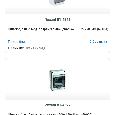
Rexant 81-4316
Щиток о/п на 4 мод. с вертикальной дверцей. 130х87х83мм (68104)
Подробнее
Сравнить
Наличие:
Нет на складе
Rexant 81-4322
Щиток о/п на 5 мод.с вертик.двер.200х150х98мм (69005)