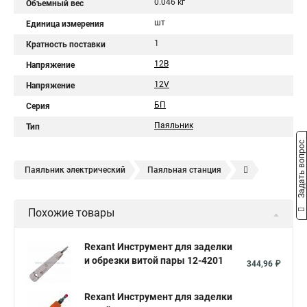
0.046 кг
Объемный вес
шт
Единица измерения
1
Кратность поставки
12В
Напряжение
12V
Напряжение
БП
Серия
Паяльник
Тип
Задать вопрос
Паяльник электрический
Паяльная станция
Паяльник 50 вт
Паяльник пистолет
Паяльник 25 вт
Похожие товары
Паяльник 30 вт
Паяльник 12 вольт
Паяльник ЭПСН
Керамический паяльник
Импульсный паяльник
Rexant Инструмент для заделки
и обрезки витой пары 12-4201
Паяльник 150 вт
Паяльная кислота
344,96 ₽
Индукционный паяльник
Мини паяльник
Rexant Инструмент для заделки
Инфракрасная паяльная станция