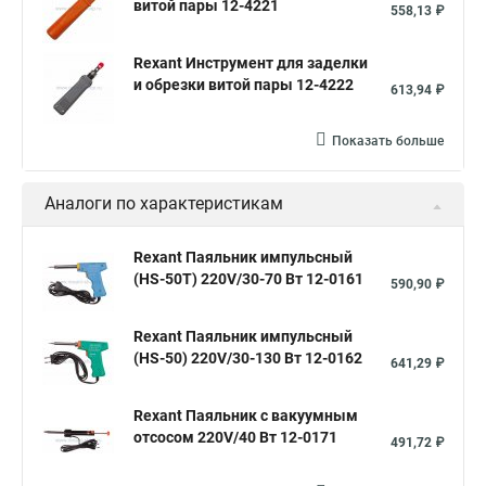
витой пары 12-4221
558,13 ₽
Аккумуляторный паяльник
Паяльник 1000 вт
Rexant Инструмент для заделки
Пайка паяльником
Газовый паяльник Rexant
и обрезки витой пары 12-4222
613,94 ₽
Паяльник 500 вт
Паяльник 40вт
Термовоздушная паяльная станция
Домашняя пайка
Показать больше
Паяльник для микросхем
Паяльник 100 вт
Аналоги по характеристикам
Паяльник 60 вт
Паяльник 200 вт
Паяльник 80 вт
Правильный паяльник
Алюминиевая пайка
Rexant Паяльник импульсный
(HS-50T) 220V/30-70 Вт 12-0161
Пайка микросхем
Пайка кабеля
Пайка стали
590,90 ₽
Пайка соединения
Лазерная пайка
Ювелирная пайка
Rexant Паяльник импульсный
Газовая пайка
(HS-50) 220V/30-130 Вт 12-0162
641,29 ₽
Rexant Паяльник с вакуумным
отсосом 220V/40 Вт 12-0171
491,72 ₽