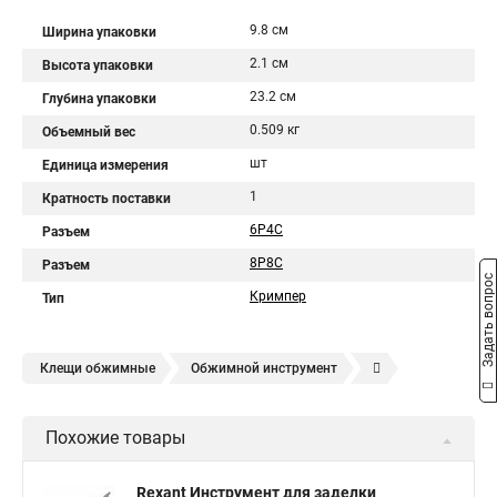
9.8 см
Ширина упаковки
2.1 см
Высота упаковки
23.2 см
Глубина упаковки
0.509 кг
Объемный вес
шт
Единица измерения
1
Кратность поставки
6P4C
Разъем
8P8C
Разъем
Задать вопрос
Кримпер
Тип
Клещи обжимные
Обжимной инструмент
Обжим для клемм
Кримпер
Кримпер для обжима
Похожие товары
Обжим для наконечников
Клещи для обжима наконечников
Rexant Инструмент для заделки