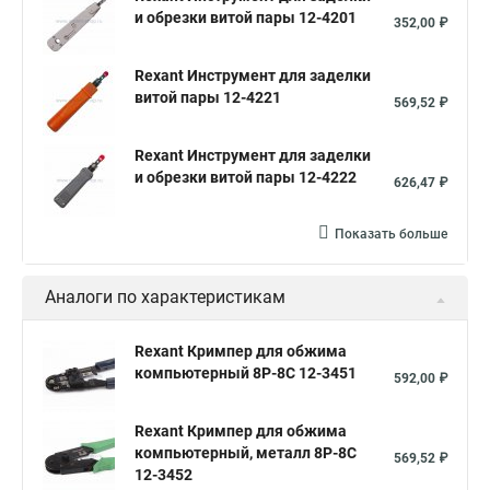
и обрезки витой пары 12-4201
Пресс инструмент Rexant
Обжимка витой пары Rexant
352,00 ₽
Обжим проводов
Инструмент для обжима
Rexant Инструмент для заделки
Опрессовка гильз
Пресс для наконечников
витой пары 12-4221
569,52 ₽
Клещи для наконечников
Клещи для обжима
Rexant Инструмент для заделки
Обжим кабеля
Опрессовка проводов
Распиновка rj45
и обрезки витой пары 12-4222
626,47 ₽
Обжать витую
Распиновка разъемов
Опрессовка наконечников
Обжим коннектора
Показать больше
Инструмент для заделки витой пары
Аналоги по характеристикам
Rexant Кримпер для обжима
компьютерный 8P-8C 12-3451
592,00 ₽
Rexant Кримпер для обжима
компьютерный, металл 8P-8C
569,52 ₽
12-3452