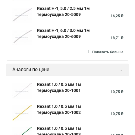
Термоусадки 5
Термоусадка 35
Термоусадка 25
Rexant Н-1, 5.0 / 2.5 мм 1м
Соединение термоусадкой
Термоусадка клеевая 3 мм
термоусадка 20-5009
16,25 ₽
Термоусадки обжимные
Термоусадка для цветов
Rexant Н-1, 6.0 / 3.0 мм 1м
Термоусадка с клеевым слоем
термоусадка 20-6009
18,71 ₽
Набор термоусадочных трубок
Термоусадка красная
Показать больше
Трубка термоуса
Термоусадочная трубка 4
Термоусадочная трубка 6 1
Аналоги по цене
Термоусадочная трубка большого диаметра
Трубка термоусадочная 100
Термоусадочная трубка 40 20
Rexant 1.0 / 0.5 мм 1м
термоусадка 20-1001
10,75 ₽
Трубки термоусадочные клеевые ттк
Трубка термоусадочная 8 4
Rexant 1.0 / 0.5 мм 1м
термоусадка 20-1002
Термоусадочная трубка размеры
10,75 ₽
Термоусадка для аккумуляторов 18650
Rexant 1.0 / 0.5 мм 1м
Термоусадка для проводов размеры
Трубка пвх
термоусадка 20-1003