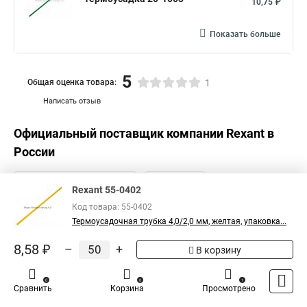
10,75 ₽
Термоусадочная трубка с клеевым слоем
Термоусадка 20
Показать больше
Термоусадочная трубка большого
5
Общая оценка товара:
1
Написать отзыв
Официальный поставщик компании
Rexant
в
России
Rexant 55-0402
Код товара: 55-0402
Термоусадочная трубка 4,0/2,0 мм, желтая, упаковка...
8,58 ₽
–
+
В корзину
0
0
1
Сравнить
Корзина
Просмотрено