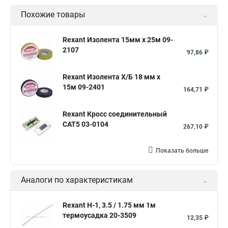
Похожие товары
Термоусадочная трубка
Термоусадка для проводов
Трубка термоусадочная черная
Rexant Изолента 15мм х 25м 09-
2107
Клеевая термоусадочная трубка
97,86 ₽
Термоусадочная трубка 25
Rexant Изолента Х/Б 18 мм х
Термоусадочная трубка 40
Прозрачная термоусадка
15м 09-2401
164,71 ₽
Термоусадка размеры
Термоусадочный рукав
Rexant Кросс соединительный
Трубка термоусадочная 20
Набор термоусадок
CAT5 03-0104
267,10 ₽
Термоусадка диаметры
Термоусадочная трубка большая
Термоусадка для кабеля
Трубка термоусадочная 8
Показать больше
Термоусадочная трубка 10
Клеевой слой
Аналоги по характеристикам
Трубка термоусадочная 1м
Термоусадка белая
Производство термоусадочных трубок
Rexant Н-1, 3.5 / 1.75 мм 1м
термоусадка 20-3509
Термоусадка с клеем
12,35 ₽