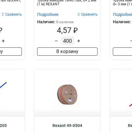
 ПВХ REXANT,
Трубка кембрик ТВ-40 ПВХ, d= 2 мм
Трубка кем
50
72
(1 м) REXANT
d= 3 мм (1 
75
19
Подробнее
Подробне
Сравнить
Сравнить
Наличие:
Наличие:
В наличии
₽
4,57 ₽
+
–
+
ну
В корзину
0205
Rexant 49-0504
R