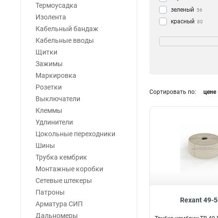
Термоусадка
зеленый
56
Изолента
красный
80
Кабельный бандаж
желтый
Упаковка
54
Кабельные вводы
прозрачный
20
одноцветные
38
Щитки
желто-зеленый
3
наборы
37
Зажимы
Маркировка
Розетки
Сортировать по:
цене
Выключатели
Клеммы
Удлинители
Цокольные переходники
Шины
Трубка кембрик
Монтажные коробки
Сетевые штекеры
Патроны
Rexant 49-
Арматура СИП
Дальномеры