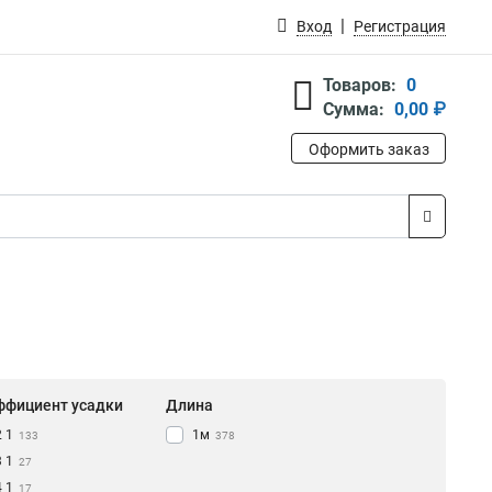
Вход
Регистрация
Товаров:
0
Сумма:
0,00 ₽
Оформить заказ
ффициент усадки
Длина
2 1
1м
133
378
3 1
27
4 1
17