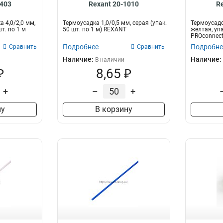
0403
Rexant 20-1010
R
 4,0/2,0 мм,
Термоусадка 1,0/0,5 мм, серая (упак.
Термоусадо
т. по 1 м
50 шт. по 1 м) REXANT
желтая, упа
PROconnec
Подробнее
Подробне
Сравнить
Сравнить
Наличие:
Наличие:
В наличии
₽
8,65 ₽
+
–
+
ну
В корзину