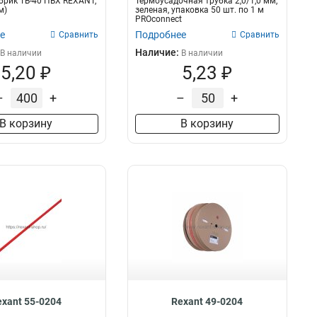
брик ТВ-40 ПВХ REXANT,
Термоусадочная трубка 2,0/1,0 мм,
м)
зеленая, упаковка 50 шт. по 1 м
PROconnect
е
Подробнее
Сравнить
Сравнить
Наличие:
В наличии
В наличии
5,20 ₽
5,23 ₽
–
+
–
+
В корзину
В корзину
exant 55-0204
Rexant 49-0204