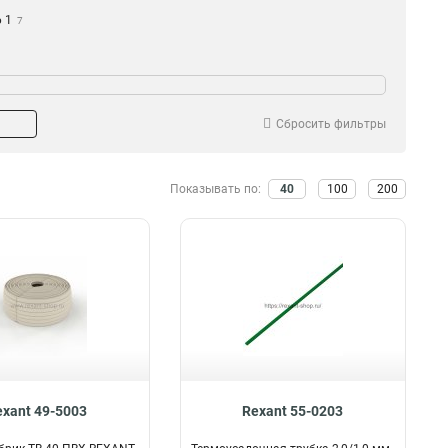
6 1
7
Сбросить фильтры
Показывать по:
40
100
200
exant 49-5003
Rexant 55-0203