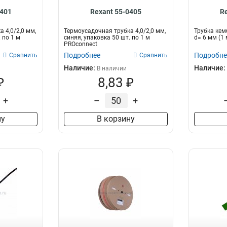
0401
Rexant 55-0405
R
 4,0/2,0 мм,
Термоусадочная трубка 4,0/2,0 мм,
Трубка кем
 по 1 м
синяя, упаковка 50 шт. по 1 м
d= 6 мм (1 
PROconnect
Подробнее
Подробне
Сравнить
Сравнить
Наличие:
Наличие:
В наличии
₽
8,83 ₽
+
–
+
ну
В корзину