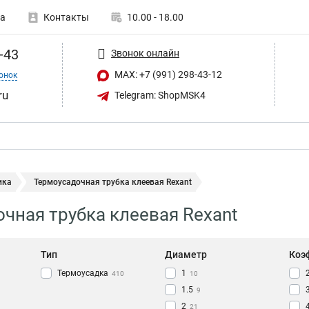
а
Контакты
10.00 - 18.00
-43
Звонок онлайн
MAX: +7 (991) 298-43-12
онок
ru
Telegram: ShopMSK4
ика
Термоусадочная трубка клеевая Rexant
чная трубка клеевая Rexant
Тип
Диаметр
Коэ
Термоусадка
1
410
10
1.5
9
2
21