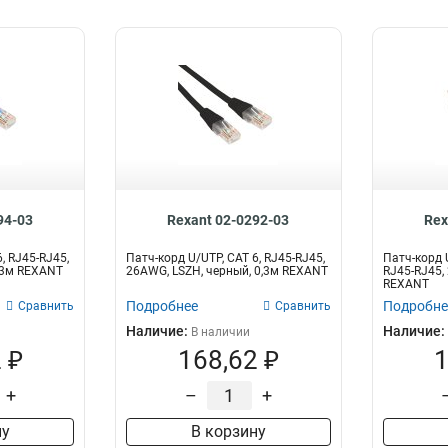
94-03
Rexant 02-0292-03
Rex
, RJ45-RJ45,
Патч-корд U/UTP, CAT 6, RJ45-RJ45,
Патч-корд U
0,3м REXANT
26AWG, LSZH, черный, 0,3м REXANT
RJ45-RJ45,
REXANT
Подробнее
Подробне
Сравнить
Сравнить
Наличие:
Наличие:
В наличии
 ₽
168,62 ₽
1
+
–
+
ну
В корзину