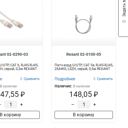
Задать вопрос
ant 02-0290-03
Rexant 02-0100-05
/UTP, CAT 6, RJ45-RJ45,
Патч-корд U/UTP, CAT 5e, RJ45-RJ45,
H, серый, 0,3м REXANT
26AWG, LSZH, серый, 0,5м REXANT
е
Подробнее
Сравнить
Сравнить
Наличие:
В наличии
В наличии
47,55 ₽
148,05 ₽
–
+
–
+
В корзину
В корзину