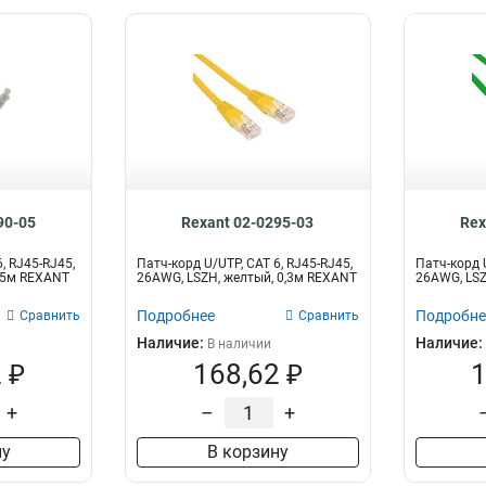
90-05
Rexant 02-0295-03
Rex
, RJ45-RJ45,
Патч-корд U/UTP, CAT 6, RJ45-RJ45,
Патч-корд U
0,5м REXANT
26AWG, LSZH, желтый, 0,3м REXANT
26AWG, LSZ
Подробнее
Подробне
Сравнить
Сравнить
Наличие:
Наличие:
В наличии
 ₽
168,62 ₽
1
+
–
+
ну
В корзину