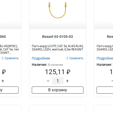
0060
Rexant 02-0105-03
Rex
RJ-45(8P8C),
Патч-корд U/UTP, CAT 5e, RJ45-RJ45,
Патч-корд U
, CAT 5e, тип
26AWG, LSZH, желтый, 0,3м REXANT
26AWG, LSZ
EXANT...
Подробнее
Подробне
Сравнить
Сравнить
Наличие:
Наличие:
В наличии
 ₽
125,11 ₽
1
+
–
+
ну
В корзину