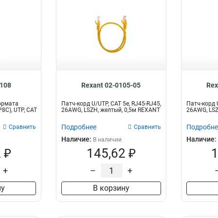
0108
Rexant 02-0105-05
Rex
ормата
Патч-корд U/UTP, CAT 5e, RJ45-RJ45,
Патч-корд U
P8C), UTP, CAT
26AWG, LSZH, желтый, 0,5м REXANT
26AWG, LSZ
Подробнее
Подробне
Сравнить
Сравнить
Наличие:
Наличие:
В наличии
 ₽
145,62 ₽
1
+
–
+
ну
В корзину