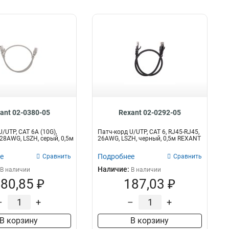
ant 02-0380-05
Rexant 02-0292-05
/UTP, CAT 6A (10G),
Патч-корд U/UTP, CAT 6, RJ45-RJ45,
 28AWG, LSZH, серый, 0,5м
26AWG, LSZH, черный, 0,5м REXANT
е
Подробнее
Сравнить
Сравнить
Наличие:
В наличии
В наличии
80,85 ₽
187,03 ₽
–
+
–
+
В корзину
В корзину