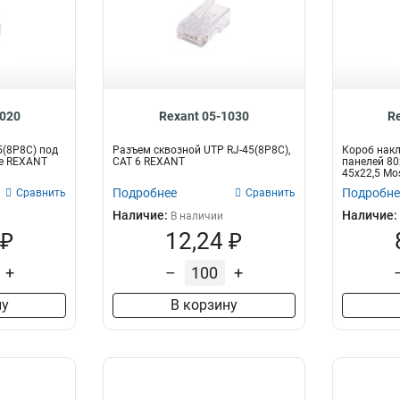
1020
Rexant 05-1030
R
5(8P8C) под
Разъем cквозной UTP RJ-45(8P8C),
Короб нак
5e REXANT
CAT 6 REXANT
панелей 80
45х22,5 Mo
Подробнее
Подробне
Сравнить
Сравнить
Наличие:
Наличие:
В наличии
 ₽
12,24 ₽
+
–
+
ну
В корзину