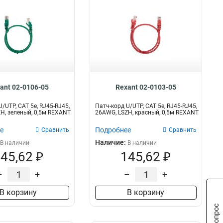
ant 02-0106-05
Rexant 02-0103-05
/UTP, CAT 5e, RJ45-RJ45,
Патч-корд U/UTP, CAT 5e, RJ45-RJ45,
H, зеленый, 0,5м REXANT
26AWG, LSZH, красный, 0,5м REXANT
е
Подробнее
Сравнить
Сравнить
Наличие:
В наличии
В наличии
45,62 ₽
145,62 ₽
–
+
–
+
В корзину
В корзину