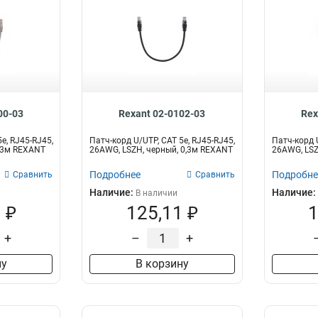
00-03
Rexant 02-0102-03
Rex
e, RJ45-RJ45,
Патч-корд U/UTP, CAT 5e, RJ45-RJ45,
Патч-корд U
0,3м REXANT
26AWG, LSZH, черный, 0,3м REXANT
26AWG, LSZ
Подробнее
Подробне
Сравнить
Сравнить
Наличие:
Наличие:
В наличии
 ₽
125,11 ₽
1
+
–
+
ну
В корзину