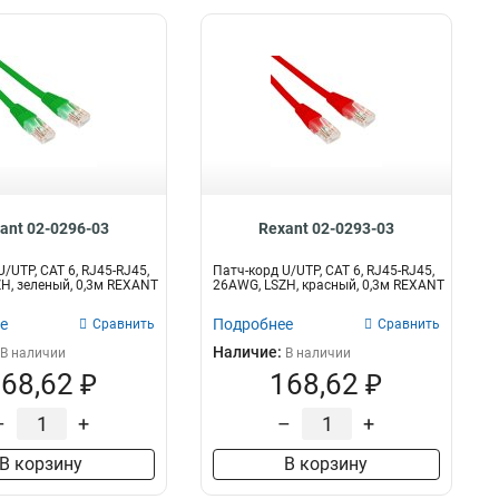
ant 02-0296-03
Rexant 02-0293-03
/UTP, CAT 6, RJ45-RJ45,
Патч-корд U/UTP, CAT 6, RJ45-RJ45,
H, зеленый, 0,3м REXANT
26AWG, LSZH, красный, 0,3м REXANT
е
Подробнее
Сравнить
Сравнить
Наличие:
В наличии
В наличии
68,62 ₽
168,62 ₽
–
+
–
+
В корзину
В корзину