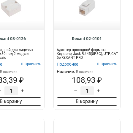
exant 03-0126
Rexant 02-0101
ладной для лицевых
Адаптер проходной формата
х80 под 2 модуля
Keystone, Jack RJ-45(8P8C), UTP, CAT
saic
5e REXANT PRO
е
Подробнее
Сравнить
Сравнить
Наличие:
В наличии
В наличии
83,39 ₽
108,93 ₽
–
+
–
+
В корзину
В корзину