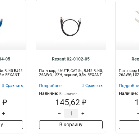
04-05
Rexant 02-0102-05
Rex
e, RJ45-RJ45,
Патч-корд U/UTP, CAT 5e, RJ45-RJ45,
Патч-корд U
0,5м REXANT
26AWG, LSZH, черный, 0,5м REXANT
26AWG, LSZ
Подробнее
Подробне
Сравнить
Сравнить
Наличие:
Наличие:
В наличии
 ₽
145,62 ₽
1
+
–
+
ну
В корзину