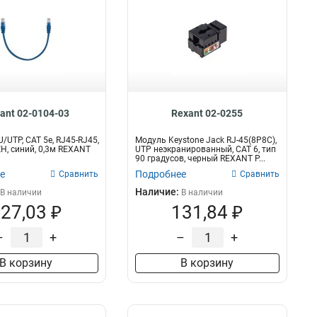
ant 02-0104-03
Rexant 02-0255
/UTP, CAT 5e, RJ45-RJ45,
Модуль Keystone Jack RJ-45(8P8C),
H, синий, 0,3м REXANT
UTP неэкранированный, CAT 6, тип
90 градусов, черный REXANT P...
е
Подробнее
Сравнить
Сравнить
Наличие:
В наличии
В наличии
27,03 ₽
131,84 ₽
–
+
–
+
В корзину
В корзину