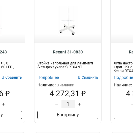
0243
Rexant 31-0830
R
ая 3Х
Стойка напольная для ламп-луп
Лупа насто
60 LED ,
(четырехлучевая) REXANT
+доп.12Х с 
белая REX
Подробнее
Подробне
Сравнить
Сравнить
Наличие:
Наличие:
В наличии
6 ₽
4 272,31 ₽
4
+
–
+
ну
В корзину