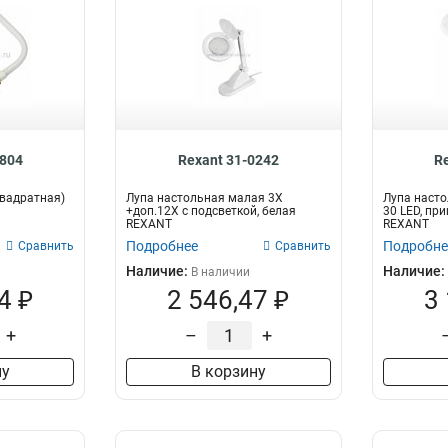
0804
Rexant 31-0242
R
квадратная)
Лупа настольная малая 3Х
Лупа насто
+доп.12Х с подсветкой, белая
30 LED, пр
REXANT
REXANT
Подробнее
Подробне
Сравнить
Сравнить
Наличие:
Наличие:
В наличии
4 ₽
2 546,47 ₽
3
+
–
+
ну
В корзину