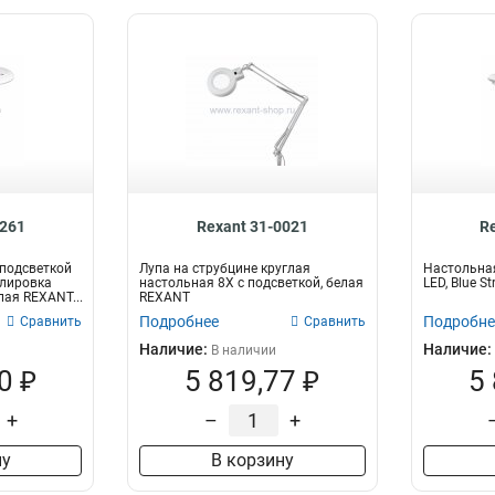
0261
Rexant 31-0021
R
 подсветкой
Лупа на струбцине круглая
Настольная
улировка
настольная 8Х с подсветкой, белая
LED, Blue S
лая REXANT...
REXANT
Подробнее
Подробне
Сравнить
Сравнить
Наличие:
Наличие:
В наличии
0 ₽
5 819,77 ₽
5
+
–
+
ну
В корзину