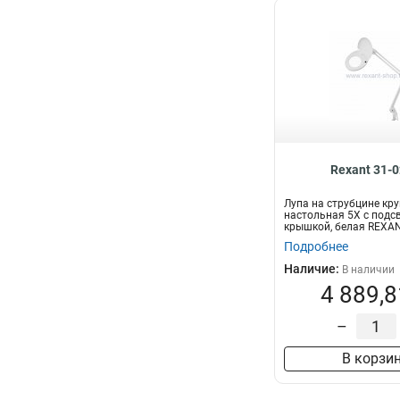
Rexant 31-
Лупа на струбцине кр
настольная 5Х с подсв
крышкой, белая REXA
Подробнее
Наличие:
В наличии
4 889,8
–
В корзи