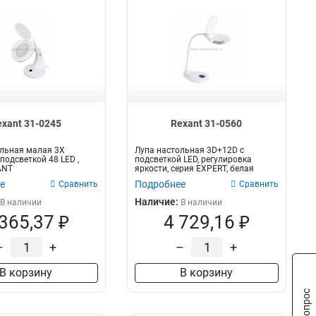
exant 31-0245
Rexant 31-0560
льная малая 3Х
Лупа настольная 3D+12D с
подсветкой 48 LED ,
подсветкой LED, регулировка
ANT
яркости, серия EXPERT, белая
REXANT
е
Подробнее
Сравнить
Сравнить
Наличие:
В наличии
В наличии
 365,37 ₽
4 729,16 ₽
–
+
–
+
В корзину
В корзину