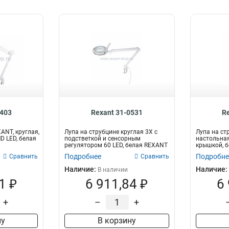
0403
Rexant 31-0531
R
ANT, круглая,
Лупа на струбцине круглая 3X с
Лупа на ст
MD LED, белая
подстветкой и сенсорным
настольная
регулятором 60 LED, белая REXANT
крышкой, 
Подробнее
Подробне
Сравнить
Сравнить
Наличие:
Наличие:
В наличии
1 ₽
6 911,84 ₽
6
+
–
+
ну
В корзину