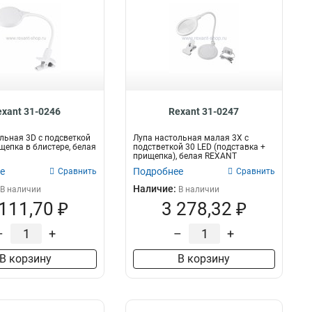
exant 31-0246
Rexant 31-0247
льная 3D с подсветкой
Лупа настольная малая 3X с
ищепка в блистере, белая
подстветкой 30 LED (подставка +
прищепка), белая REXANT
е
Подробнее
Сравнить
Сравнить
Наличие:
В наличии
В наличии
 111,70 ₽
3 278,32 ₽
–
+
–
+
В корзину
В корзину