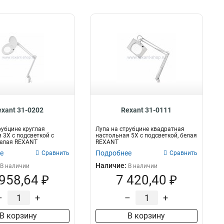
exant 31-0202
Rexant 31-0111
рубцине круглая
Лупа на струбцине квадратная
 3Х с подсветкой с
настольная 5Х с подсветкой, белая
белая REXANT
REXANT
е
Подробнее
Сравнить
Сравнить
Наличие:
В наличии
В наличии
 958,64 ₽
7 420,40 ₽
–
+
–
+
В корзину
В корзину