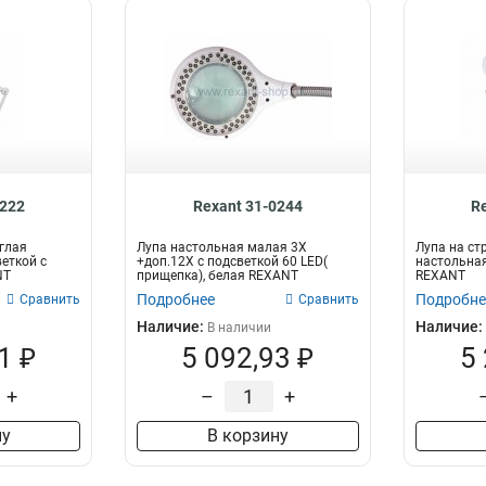
0222
Rexant 31-0244
R
углая
Лупа настольная малая 3Х
Лупа на ст
еткой с
+доп.12Х с подсветкой 60 LED(
настольная
NT
прищепка), белая REXANT
REXANT
Подробнее
Подробне
Сравнить
Сравнить
Наличие:
Наличие:
В наличии
1 ₽
5 092,93 ₽
5
+
–
+
ну
В корзину