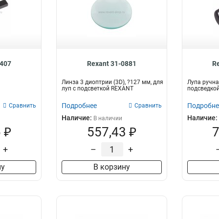
0407
Rexant 31-0881
R
Линза 3 диоптрии (3D), ?127 мм, для
Лупа ручна
луп с подсветкой REXANT
подсведкой
Подробнее
Подробне
Сравнить
Сравнить
Наличие:
Наличие:
В наличии
 ₽
557,43 ₽
7
+
–
+
ну
В корзину