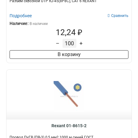
Разъем cквозной UTP RJ-45(8P8C), CAT 6 REXANT
Подробнее
Сравнить
Наличие:
В наличии
12,24 ₽
–
+
В корзину
Rexant 01-8615-2
Провод ПуГВ (ПВ-3) 0,5 мм? 1000 м синий ГОСТ