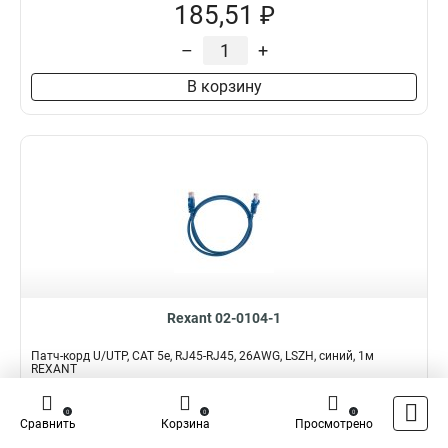
185,51 ₽
–
+
В корзину
Rexant 02-0104-1
Патч-корд U/UTP, CAT 5e, RJ45-RJ45, 26AWG, LSZH, синий, 1м
REXANT
Подробнее
Сравнить
0
0
0
Сравнить
Корзина
Просмотрено
Наличие:
В наличии