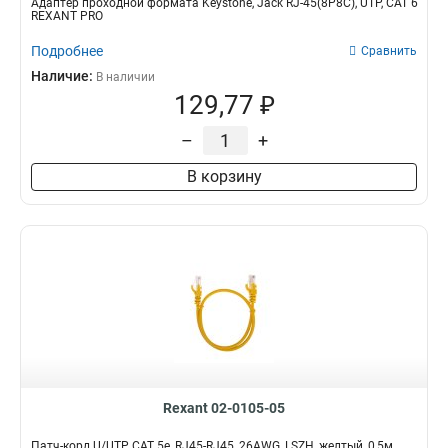
Адаптер проходной формата Keystone, Jack RJ-45(8P8C), UTP, CAT 6
REXANT PRO
Подробнее
Сравнить
Наличие:
В наличии
129,77 ₽
–
+
В корзину
Rexant 02-0105-05
Патч-корд U/UTP, CAT 5e, RJ45-RJ45, 26AWG, LSZH, желтый, 0,5м