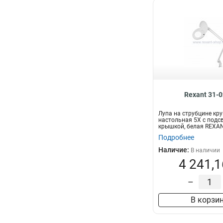
Rexant 31-
Лупа на струбцине кр
настольная 5Х с подсв
крышкой, белая REXA
Подробнее
Наличие:
В наличии
4 241,1
–
В корзи