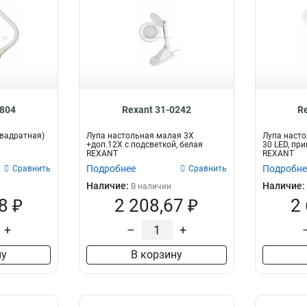
0804
Rexant 31-0242
R
квадратная)
Лупа настольная малая 3Х
Лупа насто
+доп.12Х с подсветкой, белая
30 LED, пр
REXANT
REXANT
Подробнее
Подробне
Сравнить
Сравнить
Наличие:
Наличие:
В наличии
8 ₽
2 208,67 ₽
2
+
–
+
ну
В корзину