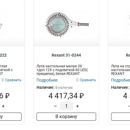
0222
Rexant 31-0244
R
углая
Лупа настольная малая 3Х
Лупа на ст
еткой с
+доп.12Х с подсветкой 60 LED(
настольная
NT
прищепка), белая REXANT
REXANT
Подробнее
Подробне
Сравнить
Сравнить
Наличие:
Наличие:
В наличии
6 ₽
4 417,34 ₽
4
+
–
+
ну
В корзину