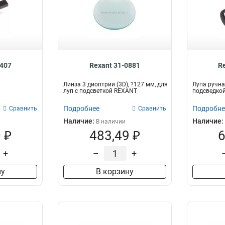
0407
Rexant 31-0881
R
Линза 3 диоптрии (3D), ?127 мм, для
Лупа ручна
луп с подсветкой REXANT
подсведкой
Подробнее
Подробне
Сравнить
Сравнить
Наличие:
Наличие:
В наличии
 ₽
483,49 ₽
6
+
–
+
ну
В корзину