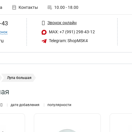
а
Контакты
10.00 - 18.00
-43
Звонок онлайн
MAX: +7 (991) 298-43-12
онок
ru
Telegram: ShopMSK4
Лупа большая
шая
дате добавления
популярности