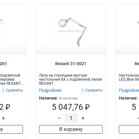
0261
Rexant 31-0021
R
 подсветкой
Лупа на струбцине круглая
Настольная
улировка
настольная 8Х с подсветкой, белая
LED, Blue S
лая REXANT...
REXANT
Подробнее
Подробне
Сравнить
Сравнить
Наличие:
Наличие:
В наличии
2 ₽
5 047,76 ₽
5
+
–
+
ну
В корзину