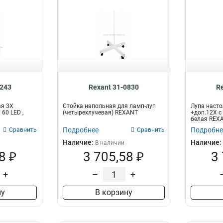
0243
Rexant 31-0830
R
ая 3Х
Стойка напольная для ламп-луп
Лупа насто
60 LED ,
(четырехлучевая) REXANT
+доп.12Х с 
белая REX
Подробнее
Подробне
Сравнить
Сравнить
Наличие:
Наличие:
В наличии
8 ₽
3 705,58 ₽
3
+
–
+
ну
В корзину