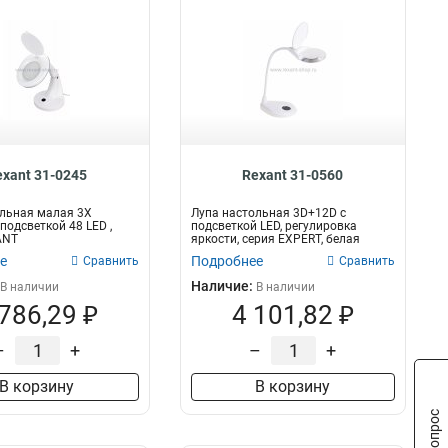
exant 31-0245
Rexant 31-0560
льная малая 3Х
Лупа настольная 3D+12D с
подсветкой 48 LED ,
подсветкой LED, регулировка
ANT
яркости, серия EXPERT, белая
REXANT
е
Подробнее
Сравнить
Сравнить
Наличие:
В наличии
В наличии
 786,29 ₽
4 101,82 ₽
–
+
–
+
В корзину
В корзину