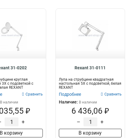
exant 31-0202
Rexant 31-0111
рубцине круглая
Лупа на струбцине квадратная
 3Х с подсветкой с
настольная 5Х с подсветкой, белая
белая REXANT
REXANT
е
Подробнее
Сравнить
Сравнить
Наличие:
В наличии
В наличии
 035,55 ₽
6 436,06 ₽
–
+
–
+
В корзину
В корзину