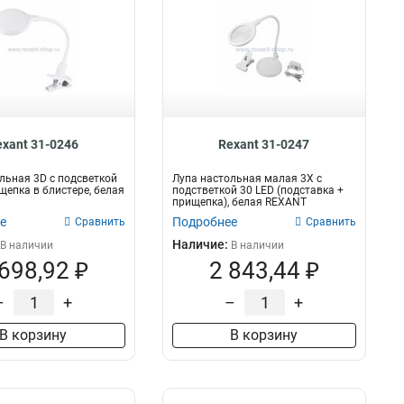
exant 31-0246
Rexant 31-0247
льная 3D с подсветкой
Лупа настольная малая 3X с
ищепка в блистере, белая
подстветкой 30 LED (подставка +
прищепка), белая REXANT
е
Подробнее
Сравнить
Сравнить
Наличие:
В наличии
В наличии
 698,92 ₽
2 843,44 ₽
–
+
–
+
В корзину
В корзину