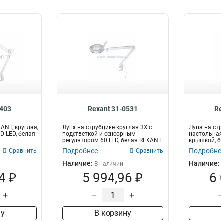
0403
Rexant 31-0531
R
ANT, круглая,
Лупа на струбцине круглая 3X с
Лупа на ст
MD LED, белая
подстветкой и сенсорным
настольная
регулятором 60 LED, белая REXANT
крышкой, 
Подробнее
Подробне
Сравнить
Сравнить
Наличие:
Наличие:
В наличии
4 ₽
5 994,96 ₽
6
+
–
+
ну
В корзину