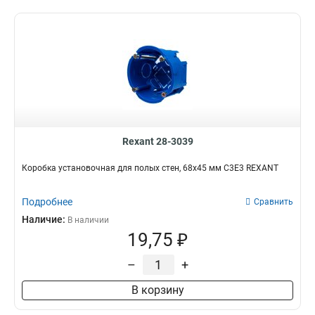
130х50х65мм
1
64х60мм
1
85х85х45мм
1
64х44мм
1
75х75х30мм
1
150х110х70мм
1
80х80х40мм
1
70х70х40мм
1
Rexant 28-3039
80х50мм
1
70х50мм
1
Коробка установочная для полых стен, 68х45 мм С3Е3 REXANT
80х40мм
2
120х92х45мм
2
Подробнее
Сравнить
265х180х70мм
2
Наличие:
В наличии
500х300х170мм
2
19,75 ₽
395х310х150мм
2
400х400х150мм
–
+
2
64х40мм
2
В корзину
65х40мм
2
100х100х50мм
3