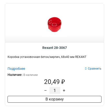
68х45мм
5
260х340х150мм
1
130х130х55мм
1
140х140х66мм
1
Rexant 28-3067
Коробка установочная бетон/кирпич, 68х40 мм REXANT
Подробнее
Сравнить
Наличие:
В наличии
20,49 ₽
–
+
В корзину