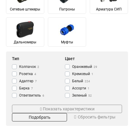
Сетевые штекеры
Патроны
Арматура СИП
Дальномеры
Муфты
Тип
Цвет
Колпачок
Оранжевый
2
29
Рoзетка
Кремовый
4
1
Адаптер
Белый
7
224
Бирка
Ассорти
7
1
Ответвитель
Зеленый
6
52
Разветвитель
Желтый
Длина
Серия
7
58
Показать характеристики
Вилка
Черный
57
243
1м
DEGREASER
207
1
Сбросить фильтры
Подобрать
Аэрозоль
Желто-зеленая
4
29
DUST
3
Датчик движения
Прозрачный
19
56
FDFN
3
Автоматический
Серый
78
ADSL
4