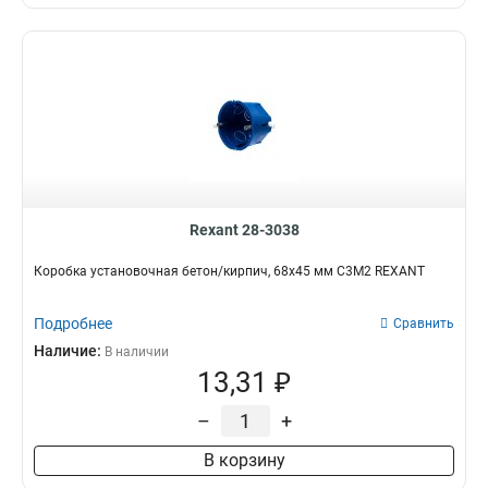
365х280х125мм
1
440х355х135мм
1
235х410х125мм
1
310х485х135мм
1
235х280х125мм
1
310х355х135мм
1
480х400х120мм
1
610х300х120мм
1
Rexant 28-3038
480х300х120мм
1
350х300х120мм
1
Коробка установочная бетон/кирпич, 68х45 мм С3М2 REXANT
220х400х120мм
1
220х300х120мм
1
Подробнее
Сравнить
222х160х90мм
1
Наличие:
В наличии
160х132х90мм
1
13,31 ₽
182х121х78мм
1
580х325х103мм
1
–
+
430х325х103мм
1
В корзину
415х299х103мм
1