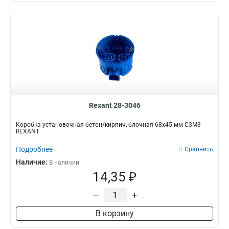
280х190х90мм
1
140х112х70мм
1
130х159х83мм
1
140х125х85мм
1
140х90х85мм
1
130х87х83мм
1
520х303х117,5мм
1
260х200х107мм
1
160х120х91мм
1
Rexant 28-3046
370х302х95мм
1
Коробка установочная бетон/кирпич, блочная 68х45 мм С3М3
130х51х83мм
1
REXANT
140х55х85мм
1
Подробнее
Сравнить
222х277х93мм
1
Наличие:
280х190х93мм
В наличии
1
14,35 ₽
130х35х65мм
1
222х160х93мм
1
–
+
160х132х93мм
1
130х90х65мм
1
В корзину
261х154х131мм
1