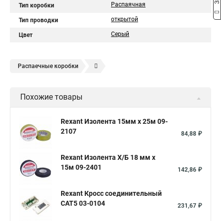
Распаячная
Тип коробки
открытой
Тип проводки
Серый
Цвет
Распаечные коробки
Распределительная кабельная коробка
Похожие товары
Коробка распределительная ip55
Коробка ip65
Распаечные коробки для открытой проводки
Rexant Изолента 15мм х 25м 09-
2107
Коробка для скрытой проводки
Электрическая коробка
84,88 ₽
Коробки монтажные распределительные
Rexant Изолента Х/Б 18 мм х
Коробка для электропроводки
15м 09-2401
142,86 ₽
Коробка распределительная ip54
Rexant Кросс соединительный
Коробка распределительная металлическая
CAT5 03-0104
231,67 ₽
Клеммная распределительная коробка