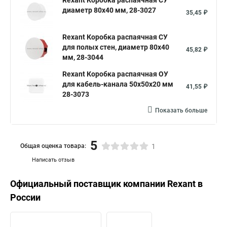
Rexant Коробка распаячная СУ
диаметр 80х40 мм, 28-3027
35,45 ₽
Коробка распределительная 100х100х50
Коробка распаячная 100х100х50
Rexant Коробка распаячная СУ
для полых стен, диаметр 80х40
Коробка распределительная уличная ip65
45,82 ₽
мм, 28-3044
Оптическая распределительная коробка
Rexant Коробка распаячная ОУ
Коробка распределительная с кабельными вводами
для кабель-канала 50х50х20 мм
41,55 ₽
28-3073
Скрытые распределительные коробки
Показать больше
Распределительные коробки размеры
Распределительная коробка ip44
5
Общая оценка товара:
1
Написать отзыв
Официальный поставщик компании
Rexant
в
России