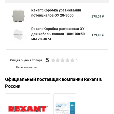
Коробка ответвительная 100х100х50
Коробка 100х100х50 ip54
Коробка 100х100х50 ip55
Rexant Коробка уравнивания
потенциалов ОУ 28-3050
278,09 ₽
Коробка распределительная 100х100х50
Коробка распаячная 100х100х50
Rexant Коробка распаячная ОУ
для кабель-канала 100х100х50
Коробка распределительная уличная ip65
179,18 ₽
мм 28-3074
Оптическая распределительная коробка
Коробка распределительная с кабельными вводами
5
Скрытые распределительные коробки
Общая оценка товара:
1
Написать отзыв
Распределительные коробки размеры
Распределительная коробка ip44
Официальный поставщик компании
Rexant
в
России