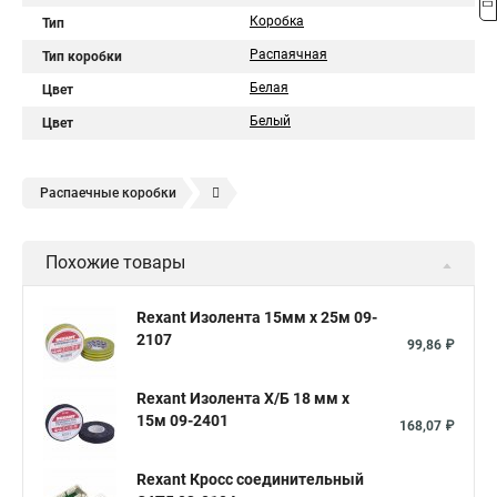
Коробка
Тип
Распаячная
Тип коробки
Белая
Цвет
Белый
Цвет
Распаечные коробки
Распределительная кабельная коробка
Похожие товары
Коробка распределительная ip55
Коробка ip65
Распаечные коробки для открытой проводки
Rexant Изолента 15мм х 25м 09-
2107
Коробка для скрытой проводки
Электрическая коробка
99,86 ₽
Коробки монтажные распределительные
Rexant Изолента Х/Б 18 мм х
Коробка для электропроводки
15м 09-2401
168,07 ₽
Коробка распределительная ip54
Rexant Кросс соединительный
Коробка распределительная металлическая