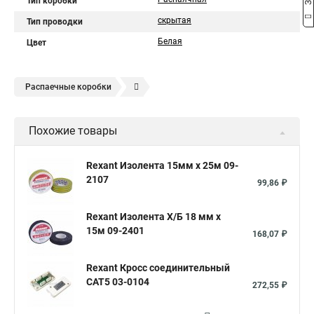
Тип коробки
скрытая
Тип проводки
Белая
Цвет
Распаечные коробки
Распределительная кабельная коробка
Похожие товары
Коробка распределительная ip55
Коробка ip65
Распаечные коробки для открытой проводки
Rexant Изолента 15мм х 25м 09-
2107
Коробка для скрытой проводки
Электрическая коробка
99,86 ₽
Коробки монтажные распределительные
Rexant Изолента Х/Б 18 мм х
Коробка для электропроводки
15м 09-2401
168,07 ₽
Коробка распределительная ip54
Rexant Кросс соединительный
Коробка распределительная металлическая
CAT5 03-0104
272,55 ₽
Клеммная распределительная коробка