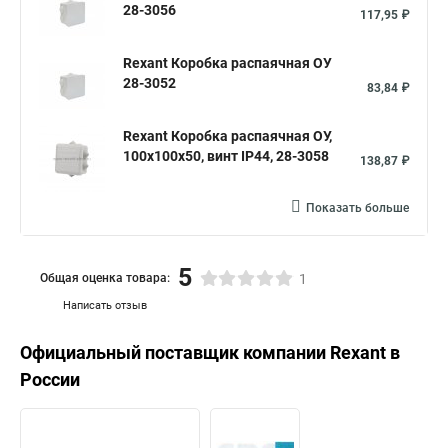
28-3056
117,95 ₽
Коробка распределительная 100х100х50
Коробка распаячная 100х100х50
Rexant Коробка распаячная ОУ
28-3052
Коробка распределительная уличная ip65
83,84 ₽
Оптическая распределительная коробка
Rexant Коробка распаячная ОУ,
Коробка распределительная с кабельными вводами
100x100x50, винт IP44, 28-3058
138,87 ₽
Скрытые распределительные коробки
Показать больше
Распределительные коробки размеры
Распределительная коробка ip44
5
Общая оценка товара:
1
Написать отзыв
Официальный поставщик компании
Rexant
в
России