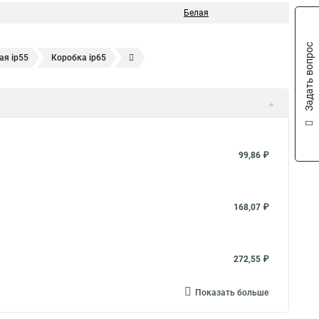
Белая
Задать вопрос
ая ip55
Коробка ip65
еская коробка
Коробки монтажные распределительные
льная металлическая
Клеммная распределительная коробка
ий встраиваемый
Коробка наружная
тельная коробка в квартире
99,86 ₽
оробка распределительная 100х100х50
еделительная коробка проводки
168,07 ₽
5
Коробка распределительная 100х100х50
 распределительная коробка
272,55 ₽
Распределительные коробки размеры
Показать больше