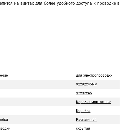
епится на винтах для более удобного доступа к проводке в
ение
для электропроводки
92х92х45мм
92х92х45
Коробки монтажные
Коробка
робки
Распаячная
оводки
скрытая