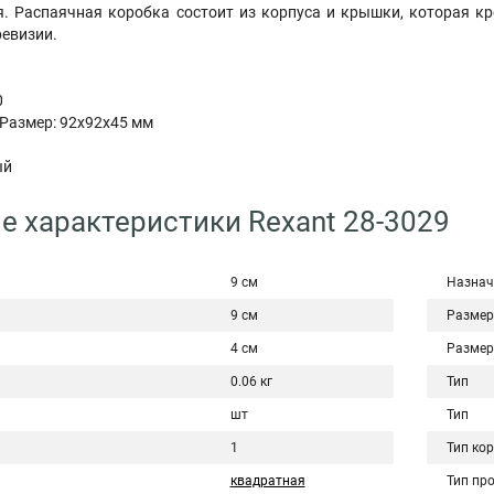
. Распаячная коробка состоит из корпуса и крышки, которая кр
ревизии.
0
Размер: 92х92х45 мм
ый
е характеристики Rexant 28-3029
9 см
Назнач
9 см
Размер
4 см
Размер
0.06 кг
Тип
шт
Тип
1
Тип ко
квадратная
Тип пр