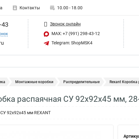
а
Контакты
10.00 - 18.00
-43
Звонок онлайн
MAX: +7 (991) 298-43-12
онок
ru
Telegram: ShopMSK4
ика
Монтажные коробки
Распределительные
Rexant Коробка
обка распаячная СУ 92х92х45 мм, 28
 СУ 92х92х45 мм REXANT
Артику