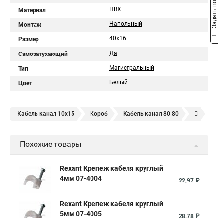
Задать вопрос
ПВХ
Материал
Напольный
Монтаж
40х16
Размер
Да
Самозатухающий
Магистральный
Тип
Белый
Цвет
Кабель канал 10х15
Короб
Кабель канал 80 80
Кабель канал 50 50
Кабель канал 100 60
Похожие товары
Кабель канал 10 10
Кабель канал 25х16
Кабель канал 40 25
Кабель канал 25 25
Rexant Крепеж кабеля круглый
4мм 07-4004
Кабель канал 20 10
Кабель канал 60 60
22,97 ₽
Кабель канал 16 16
Кабель канал 60 60
Rexant Крепеж кабеля круглый
5мм 07-4005
28,78 ₽