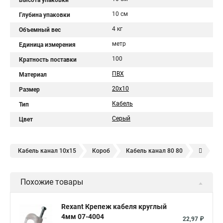
Высота упаковки
10 см
Глубина упаковки
4 кг
Объемный вес
метр
Единица измерения
100
Кратность поставки
ПВХ
Материал
20х10
Размер
Кабель
Тип
Серый
Цвет
Кабель канал 10х15
Короб
Кабель канал 80 80
Кабель канал 50 50
Кабель канал 100 60
Похожие товары
Кабель канал 10 10
Кабель канал 25х16
Кабель канал 40 25
Кабель канал 25 25
Rexant Крепеж кабеля круглый
4мм 07-4004
Кабель канал 20 10
Кабель канал 60 60
22,97 ₽