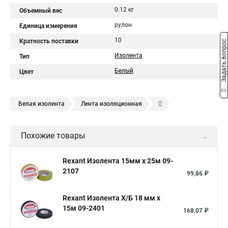
0.12 кг
Объемный вес
рулон
Единица измерения
10
Кратность поставки
Задать вопрос
Изолента
Тип
Белый
Цвет
Белая изолента
Лента изоляционная
Изолента профессиональная
Черная изолента
Похожие товары
Тканевая изолента
Клейкая лента
Изолента пвх
Изолента пвх 20м
Изолента 19мм
Rexant Изолента 15мм х 25м 09-
2107
Лента изоляционная прорезиненная
Изолента хб
99,86 ₽
Лента пвх
Лента липкая изоляционная
Rexant Изолента Х/Б 18 мм х
Лента изоляционная пвх
Хлопчатобумажная изолента
15м 09-2401
168,07 ₽
Изолента 15мм
Изоляция лента пвх
Синяя изолента