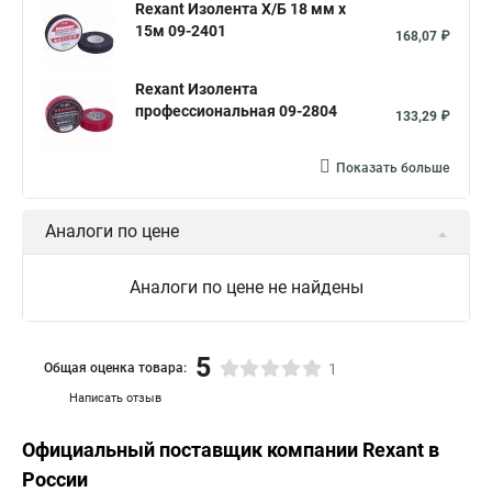
Rexant Изолента Х/Б 18 мм х
Изолента пвх 19 мм 20 м
Изолента пвх черная
15м 09-2401
168,07 ₽
Пвх 15мм
Rexant Изолента
Изолента пвх 20 мм
ПВХ черный
профессиональная 09-2804
133,29 ₽
Изолента гост 16214 86
Изолента пвх 19мм черная
Показать больше
Изолента пвх желтая
Изолента ПВХ ГОСТ
Изолента пвх 19мм х 20м
Изолента пвх 19мм х 20м черная
Аналоги по цене
Аналоги по цене не найдены
5
Общая оценка товара:
1
Написать отзыв
Официальный поставщик компании
Rexant
в
России