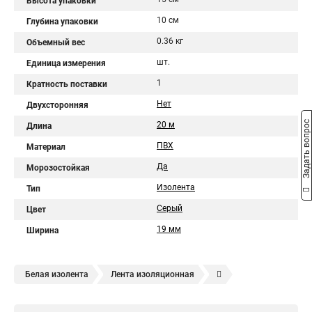
Высота упаковки
10 см
Глубина упаковки
0.36 кг
Объемный вес
шт.
Единица измерения
1
Кратность поставки
Нет
Двухсторонняя
Задать вопрос
20 м
Длина
ПВХ
Материал
Да
Морозостойкая
Изолента
Тип
Серый
Цвет
19 мм
Ширина
Белая изолента
Лента изоляционная
Изолента профессиональная
Черная изолента