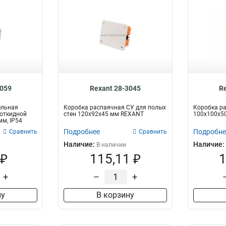
3059
Rexant 28-3045
R
ельная
Коробка распаячная СУ для полых
Коробка р
 откидной
стен 120х92х45 мм REXANT
100x100x50
м, IP54
Подробнее
Подробне
Сравнить
Сравнить
Наличие:
Наличие:
В наличии
 ₽
115,11 ₽
1
+
–
+
ну
В корзину