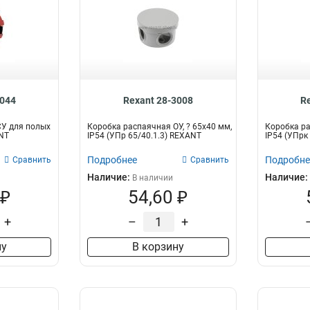
3044
Rexant 28-3008
R
СУ для полых
Коробка распаячная ОУ, ? 65х40 мм,
Коробка ра
NT
IP54 (УПр 65/40.1.3) REXANT
IP54 (УПрк
Подробнее
Подробне
Сравнить
Сравнить
Наличие:
Наличие:
В наличии
 ₽
54,60 ₽
+
–
+
ну
В корзину