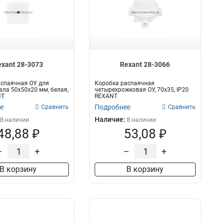
exant 28-3073
Rexant 28-3066
аспаячная ОУ для
Коробка распаячная
ала 50х50х20 мм, белая,
четырехрожковая ОУ, 70x35, IP20
NT
REXANT
е
Подробнее
Сравнить
Сравнить
Наличие:
В наличии
В наличии
48,88 ₽
53,08 ₽
–
+
–
+
В корзину
В корзину