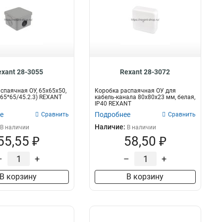
exant 28-3055
Rexant 28-3072
спаячная ОУ, 65x65x50,
Коробка распаячная ОУ для
 65*65/45.2.3) REXANT
кабель-канала 80х80х23 мм, белая,
IP40 REXANT
е
Подробнее
Сравнить
Сравнить
Наличие:
В наличии
В наличии
55,55 ₽
58,50 ₽
–
+
–
+
В корзину
В корзину