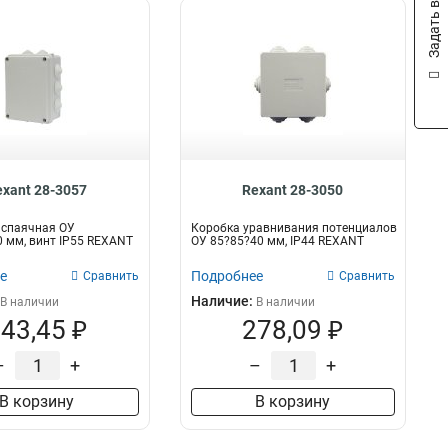
Задать вопрос
exant 28-3057
Rexant 28-3050
аспаячная ОУ
Коробка уравнивания потенциалов
 мм, винт IP55 REXANT
ОУ 85?85?40 мм, IP44 REXANT
е
Подробнее
Сравнить
Сравнить
Наличие:
В наличии
В наличии
43,45 ₽
278,09 ₽
–
+
–
+
В корзину
В корзину