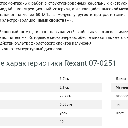
ктромонтажных работ в структурированных кабельных системах
амид-66 – конструкционный материал, отличающийся высокой меха
тавляет не менее 50 МПа, а модуль упругости при растяжении
и электроизоляционными свойствами.
йлоновый хомут, иначе называемый кабельная стяжка, име
полнителями. Которые, в свою очередь, обеспечивают такие его св
здействию ультрафиолетового спектра излучения
ационно-температурный диапазон
е характеристики Rexant 07-0251
8.7 см
Длина
2.1 см
Матери
27.7 см
Морозо
0.095 кг
Тип
упак
Цвет
10