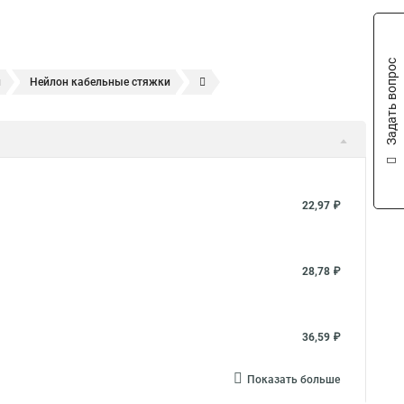
Задать вопрос
и
Нейлон кабельные стяжки
Хомут кабельный нейлоновый
Крепление кабеля
Хомут кабельный
Стяжка кабельная 200
Хомут нейлоновый
Стяжка кабельная черная
крепления кабеля
Стяжка кабельная металлическая
22,97 ₽
инительная
Стяжка кабельная 150
вка кабельных стяжек
Кабельная стяжка 100 мм
28,78 ₽
т крепление
Стяжка кабельная 300
муты нейлоновые
Зажим для кабеля
36,59 ₽
1
Стяжка цвета
Стяжка 10 мм
Стяжки 250 мм
Показать больше