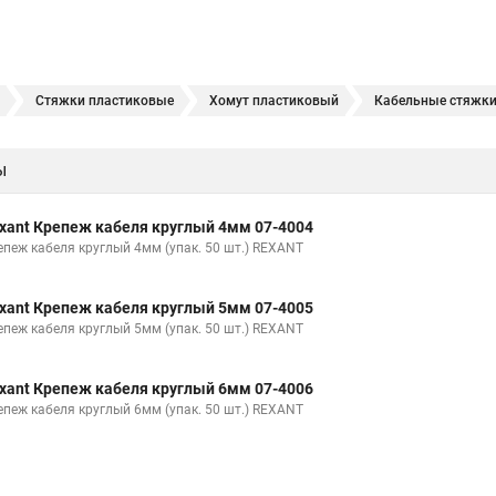
Стяжки пластиковые
Хомут пластиковый
Кабельные стяжк
яжки
Хомут нейлоновый черный
Стяжка кабельная стальная
ы
ейлоновые
Стяжки пластиковые размеры
Производитель хомутов
нала
Хомуты обжимные металлические
Кабельный хомут стяжка
xant Крепеж кабеля круглый 4мм 07-4004
ллические
Хомут силовой
Стяжка кабельная ксс
Хомуты для 
епеж кабеля круглый 4мм (упак. 50 шт.) REXANT
пить
Хомуты для крепления трубопроводов
Муфта кабельная соед
xant Крепеж кабеля круглый 5мм 07-4005
беля
Хомуты нейлоновые белые
Производство хомутов
Упако
епеж кабеля круглый 5мм (упак. 50 шт.) REXANT
новая
Хомут металлический
Хомут пластиковый стяжка
Хому
xant Крепеж кабеля круглый 6мм 07-4006
е размеры
Хомуты металлические стальные
Кабельные стяжки хо
епеж кабеля круглый 6мм (упак. 50 шт.) REXANT
я кабелей
Хомут нержавеющий
Хомут нейлоновый 4
Стяжка 
яжка 150 мм