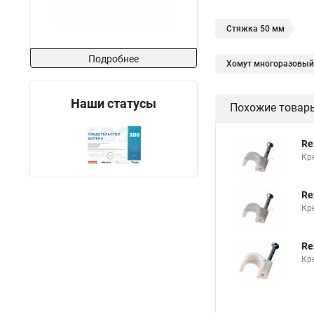
Стяжка 50 мм
Подробнее
Хомут многоразовый
Белые кабельные ст
Наши статусы
Похожие товар
Стяжки кабельные н
Крепление кабель ка
Re
Купить хомуты мета
Кр
Крепление кабеля ку
Re
Подвес крепления ка
Кр
Хомут стяжка нейло
Re
Хомуты пластиковы
Кр
Кабельный зажим дл
Стяжка 3 200
Ст