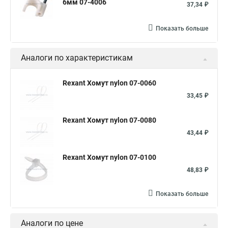
6мм 07-4006
37,34 ₽
Хомуты обжимные металлические
Кабельный хомут стяжка
Хомут нейлоновый
Показать больше
Стяжка кабельная черная
Купить хомуты металлические
Аналоги по характеристикам
Хомут силовой
Стяжка кабельная ксс
Хомуты для крепления кабеля
Rexant Хомут nylon 07-0060
Стяжка кабельная металлическая
33,45 ₽
Крепление кабеля купить
Rexant Хомут nylon 07-0080
Хомуты для крепления трубопроводов
43,44 ₽
Муфта кабельная соединительная
Стяжка кабельная 150
Rexant Хомут nylon 07-0100
Подвес крепления кабеля
Хомуты нейлоновые белые
48,83 ₽
Производство хомутов
Упаковка кабельных стяжек
Показать больше
Кабельная стяжка 100 мм
Хомут стяжка нейлоновая
Хомут металлический
Хомут пластиковый стяжка
Аналоги по цене