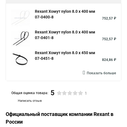
Хомут крепление
Стяжка кабельная 300
Хомуты пластиковые размеры
Rexant Хомут nylon 8.0 х 400 мм
07-0400-8
752,57 ₽
Хомуты металлические стальные
Кабельные стяжки хомуты нейлоновые
Зажим для кабеля
Rexant Хомут nylon 8.0 х 400 мм
07-0401-8
Кабельный зажим для кабелей
Хомут нержавеющий
752,57 ₽
Хомут нейлоновый 4
Стяжка 1
Стяжка цвета
Rexant Хомут nylon 8.0 х 450 мм
Стяжка 10 мм
Стяжки 250 мм
Стяжка 3 200
07-0451-8
824,86 ₽
Стяжка 150 мм
Показать больше
5
Общая оценка товара:
1
Написать отзыв
Официальный поставщик компании
Rexant
в
России