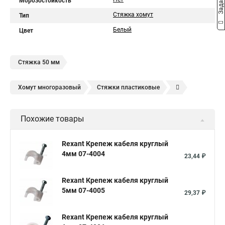
Морозостойкость
Стяжка хомут
Тип
Белый
Цвет
Стяжка 50 мм
Хомут многоразовый
Стяжки пластиковые
Хомут пластиковый
Кабельные стяжки
Похожие товары
Нейлон кабельные стяжки
Белые кабельные стяжки
Хомут нейлоновый черный
Стяжка кабельная стальная
Rexant Крепеж кабеля круглый
4мм 07-4004
Хомут кабельный нейлоновый
Крепление кабеля
23,44 ₽
Стяжки кабельные нейлоновые
Rexant Крепеж кабеля круглый
Стяжки пластиковые размеры
Производитель хомутов
5мм 07-4005
29,37 ₽
Хомут кабельный
Стяжка кабельная 200
Rexant Крепеж кабеля круглый
Крепление кабель канала