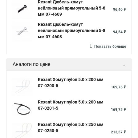
Rexant Дюбель-хомут
Хомуты для крепления трубопроводов
нейлоновый прямоугольный 5-8
96,40 ₽
мм 07-4609
Муфта кабельная соединительная
Стяжка кабельная 150
Rexant Дюбель-хомут
Подвес крепления кабеля
Хомуты нейлоновые белые
нейлоновый прямоугольный 5-8
94,54 ₽
мм 07-4608
Производство хомутов
Упаковка кабельных стяжек
Показать больше
Кабельная стяжка 100 мм
Хомут стяжка нейлоновая
Хомут металлический
Хомут пластиковый стяжка
Аналоги по цене
Хомут крепление
Стяжка кабельная 300
Хомуты пластиковые размеры
Rexant Хомут nylon 5.0 х 200 мм
07-0200-5
169,75 ₽
Хомуты металлические стальные
Кабельные стяжки хомуты нейлоновые
Зажим для кабеля
Rexant Хомут nylon 5.0 х 200 мм
07-0201-5
Кабельный зажим для кабелей
Хомут нержавеющий
169,75 ₽
Хомут нейлоновый 4
Стяжка 1
Стяжка цвета
Rexant Хомут nylon 5.0 х 250 мм
Стяжка 10 мм
Стяжки 250 мм
Стяжка 3 200
07-0250-5
213,57 ₽