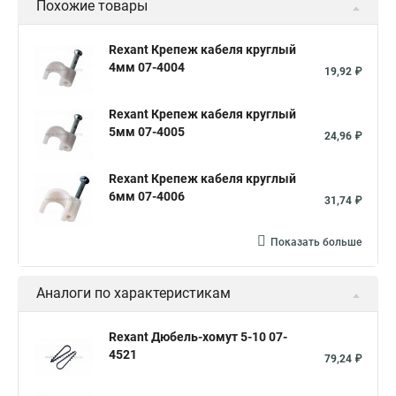
Похожие товары
Нейлон кабельные стяжки
Белые кабельные стяжки
Хомут нейлоновый черный
Стяжка кабельная стальная
Rexant Крепеж кабеля круглый
4мм 07-4004
Хомут кабельный нейлоновый
Крепление кабеля
19,92 ₽
Стяжки кабельные нейлоновые
Rexant Крепеж кабеля круглый
Стяжки пластиковые размеры
Производитель хомутов
5мм 07-4005
24,96 ₽
Хомут кабельный
Стяжка кабельная 200
Rexant Крепеж кабеля круглый
Крепление кабель канала
6мм 07-4006
31,74 ₽
Хомуты обжимные металлические
Кабельный хомут стяжка
Хомут нейлоновый
Показать больше
Стяжка кабельная черная
Купить хомуты металлические
Аналоги по характеристикам
Хомут силовой
Стяжка кабельная ксс
Хомуты для крепления кабеля
Rexant Дюбель-хомут 5-10 07-
4521
Стяжка кабельная металлическая
79,24 ₽
Крепление кабеля купить